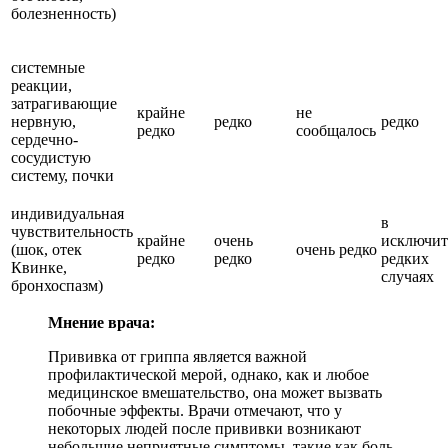
болезненность)
системные
реакции,
затрагивающие
крайне
не
нервную,
редко
редко
редко
сообщалось
сердечно-
сосудистую
систему, почки
индивидуальная
в
чувствительность
крайне
очень
исключит
(шок, отек
очень редко
редко
редко
редких
Квинке,
случаях
бронхоспазм)
Мнение врача:
Прививка от гриппа является важной
профилактической мерой, однако, как и любое
медицинское вмешательство, она может вызвать
побочные эффекты. Врачи отмечают, что у
некоторых людей после прививки возникают
небольшие неприятные симптомы, такие как боль