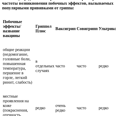
частоты возникновения побочных эффектов, вызываемых
популярными прививками от гриппа:
Побочные
эффекты/
Гриппол
Ваксигрип
Совигрипп
Ультрик
название
Плюс
вакцины
общие реакции
(недомогание,
головные боли,
в
повышенная
отдельных
часто
часто
редко
температура,
случаях
першение в
горле, легкий
ринит, слабость)
местные
проявления на
коже
очень
редко
часто
редко
(покраснения,
редко
отечность,