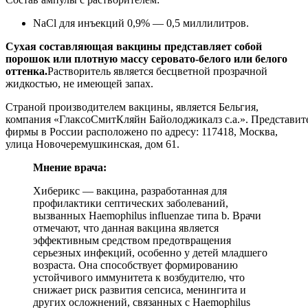
NaCl для инъекций 0,9% — 0,5 миллилитров.
Сухая составляющая вакцины представляет собой
порошок или плотную массу серовато-белого или белого
оттенка.
Растворитель является бесцветной прозрачной
жидкостью, не имеющей запах.
Страной производителем вакцины, является Бельгия,
компания «ГлаксоСмитКляйн Байолоджикалз с.а.». Представит
фирмы в России расположено по адресу: 117418, Москва,
улица Новочеремушкинская, дом 61.
Мнение врача:
Хиберикс — вакцина, разработанная для
профилактики септических заболеваний,
вызванных Haemophilus influenzae типа b. Врачи
отмечают, что данная вакцина является
эффективным средством предотвращения
серьезных инфекций, особенно у детей младшего
возраста. Она способствует формированию
устойчивого иммунитета к возбудителю, что
снижает риск развития сепсиса, менингита и
других осложнений, связанных с Haemophilus