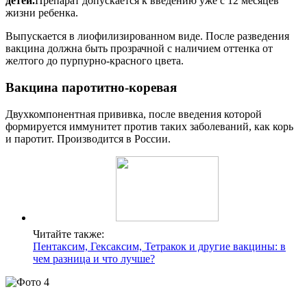
детей.
Препарат допускается к введению уже с 12 месяцев
жизни ребенка.
Выпускается в лиофилизированном виде. После разведения
вакцина должна быть прозрачной с наличием оттенка от
желтого до пурпурно-красного цвета.
Вакцина паротитно-коревая
Двухкомпонентная прививка, после введения которой
формируется иммунитет против таких заболеваний, как корь
и паротит. Производится в России.
Читайте также:
Пентаксим, Гексаксим, Тетракок и другие вакцины: в
чем разница и что лучше?