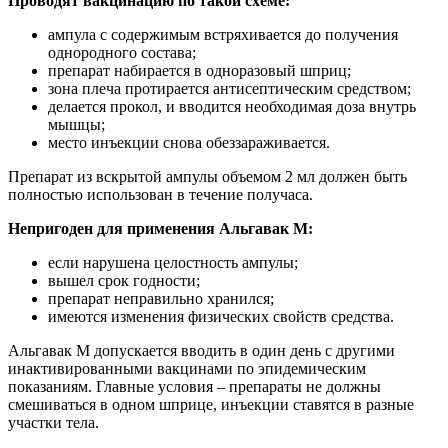
Проводят вакцинацию по такой схеме:
ампула с содержимым встряхивается до получения
однородного состава;
препарат набирается в одноразовый шприц;
зона плеча протирается антисептическим средством;
делается прокол, и вводится необходимая доза внутрь
мышцы;
место инъекции снова обеззараживается.
Препарат из вскрытой ампулы объемом 2 мл должен быть
полностью использован в течение получаса.
Непригоден для применения Альгавак М:
если нарушена целостность ампулы;
вышел срок годности;
препарат неправильно хранился;
имеются изменения физических свойств средства.
Альгавак М допускается вводить в один день с другими
инактивированными вакцинами по эпидемическим
показаниям. Главные условия – препараты не должны
смешиваться в одном шприце, инъекции ставятся в разные
участки тела.