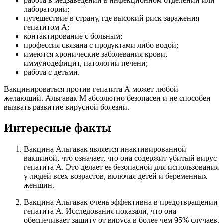
работа в медзаведении в инфекционном отделении или
лаборатории;
путешествие в страну, где высокий риск заражения
гепатитом А;
контактирование с больным;
профессия связана с продуктами либо водой;
имеются хронические заболевания крови,
иммунодефицит, патологии печени;
работа с детьми.
Вакцинироваться против гепатита А может любой
желающий. Альгавак М абсолютно безопасен и не способен
вызвать развитие вирусной болезни.
Интересные факты
Вакцина Альгавак является инактивированной
вакциной, что означает, что она содержит убитый вирус
гепатита А. Это делает ее безопасной для использования
у людей всех возрастов, включая детей и беременных
женщин.
Вакцина Альгавак очень эффективна в предотвращении
гепатита А. Исследования показали, что она
обеспечивает защиту от вируса в более чем 95% случаев.