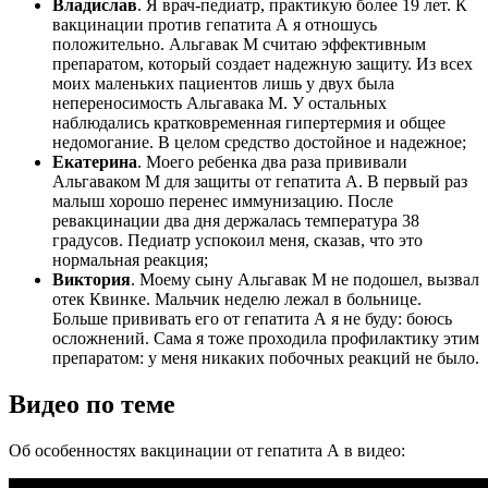
Владислав
. Я врач-педиатр, практикую более 19 лет. К
вакцинации против гепатита А я отношусь
положительно. Альгавак М считаю эффективным
препаратом, который создает надежную защиту. Из всех
моих маленьких пациентов лишь у двух была
непереносимость Альгавака М. У остальных
наблюдались кратковременная гипертермия и общее
недомогание. В целом средство достойное и надежное;
Екатерина
. Моего ребенка два раза прививали
Альгаваком М для защиты от гепатита А. В первый раз
малыш хорошо перенес иммунизацию. После
ревакцинации два дня держалась температура 38
градусов. Педиатр успокоил меня, сказав, что это
нормальная реакция;
Виктория
. Моему сыну Альгавак М не подошел, вызвал
отек Квинке. Мальчик неделю лежал в больнице.
Больше прививать его от гепатита А я не буду: боюсь
осложнений. Сама я тоже проходила профилактику этим
препаратом: у меня никаких побочных реакций не было.
Видео по теме
Об особенностях вакцинации от гепатита А в видео: