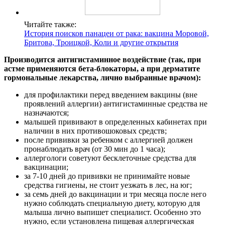
Читайте также:
История поисков панацеи от рака: вакцина Моровой,
Бритова, Троицкой, Коли и другие открытия
Производится антигистаминное воздействие (так, при
астме применяются бета-блокаторы, а при дерматите
гормональные лекарства, лично выбранные врачом):
для профилактики перед введением вакцины (вне
проявлений аллергии) антигистаминные средства не
назначаются;
малышей прививают в определенных кабинетах при
наличии в них противошоковых средств;
после прививки за ребенком с аллергией должен
пронаблюдать врач (от 30 мин до 1 часа);
аллергологи советуют бесклеточные средства для
вакцинации;
за 7-10 дней до прививки не принимайте новые
средства гигиены, не стоит уезжать в лес, на юг;
за семь дней до вакцинации и три месяца после него
нужно соблюдать специальную диету, которую для
малыша лично выпишет специалист. Особенно это
нужно, если установлена пищевая аллергическая