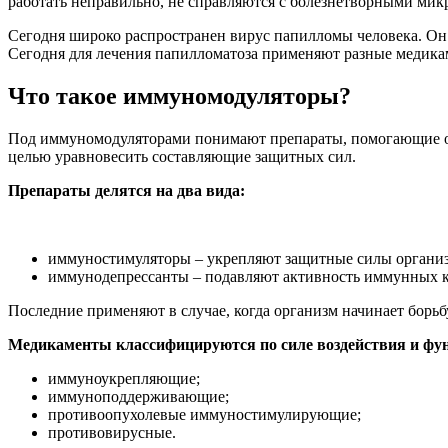
работать неправильно, не справляются с болезнетворными мик
Сегодня широко распространен вирус папилломы человека. Он 
Сегодня для лечения папилломатоза применяют разные меди
Что такое иммуномодуляторы?
Под иммуномодуляторами понимают препараты, помогающие орг
целью уравновесить составляющие защитных сил.
Препараты делятся на два вида:
иммуностимуляторы – укрепляют защитные силы организ
иммунодепрессанты – подавляют активность иммунных к
Последние применяют в случае, когда организм начинает борь
Медикаменты классифицируются по силе воздействия и фун
иммуноукрепляющие;
иммуноподдерживающие;
противоопухолевые иммуностимулирующие;
противовирусные.