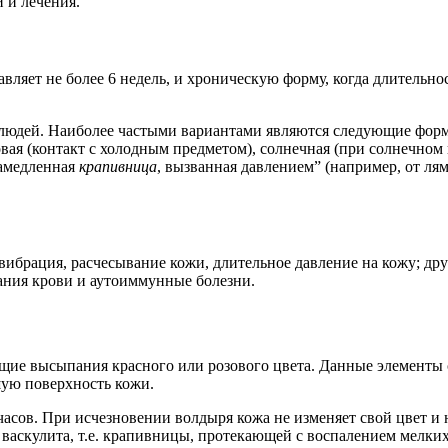
 и лечения.
тавляет не более 6 недель, и хроническую форму, когда длитель
5% людей. Наиболее частыми вариантами являются следующие фо
овая (контакт с холодным предметом), солнечная (при солнечном
замедленная
крапивница
, вызванная давлением” (например, от ля
 вибрация, расчесывание кожи, длительное давление на кожу; 
вания крови и аутоиммунные болезни.
 высыпания красного или розового цвета. Данные элементы сып
шую поверхность кожи.
часов. При исчезновении волдыря кожа не изменяет свой цвет и 
 васкулита, т.е. крапивницы, протекающей с воспалением мелких