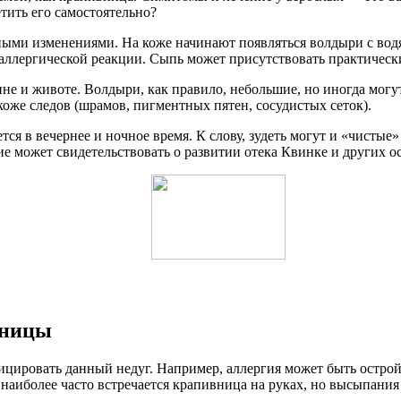
тить его самостоятельно?
ными изменениями. На коже начинают появляться волдыри с в
м аллергической реакции. Сыпь может присутствовать практическ
ине и животе. Волдыри, как правило, небольшие, но иногда могут
 коже следов (шрамов, пигментных пятен, сосудистых сеток).
ся в вечернее и ночное время. К слову, зудеть могут и «чистые
ие может свидетельствовать о развитии отека Квинке и других 
вницы
цировать данный недуг. Например, аллергия может быть острой 
аиболее часто встречается крапивница на руках, но высыпания мо