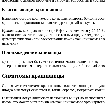
поговорим о данной проблеме и затронем вопросы диагностики
Классификация крапивницы
Выделяют острую
крапивницу
, когда длительность болезни сос
хронической крапивницы является уртикарный васкулит.
Крапивница
, как правило, в острой форме отмечается у 20-2
возникновения: тепловая (контакт с теплым предметом), холод
дермографическая (при расчесывании кожи), так называемая “
нагрузки).
Происхождение крапивницы
крапивницы может быть много: тепло, холод, солнечные лучи,
аллергия, пищевая аллергия, гельминты и простейшие, заболе
Симптомы крапивницы
Основным симптомами крапивницы являются волдыри — зудящие
иногда они могут сливаться и, таким образом, покрывать боль
Высыпания могут длиться от нескольких минут до нескольких 
часов, это может быть признаком так называемого уртикарного