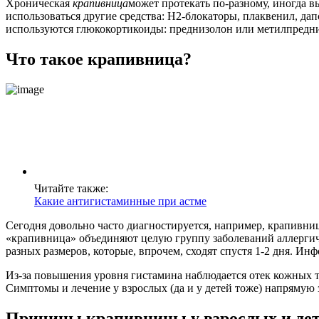
Хроническая
крапивница
может протекать по-разному, иногда 
использоваться другие средства: Н2-блокаторы, плаквенил, да
используются глюкокортикоиды: преднизолон или метилпредни
Что такое крапивница?
Читайте также:
Какие антигистаминные при астме
Сегодня довольно часто диагностируется, например, крапивниц
«крапивница» объединяют целую группу заболеваний аллерги
разных размеров, которые, впрочем, сходят спустя 1-2 дня. И
Из-за повышения уровня гистамина наблюдается отек кожных тк
Симптомы и лечение у взрослых (да и у детей тоже) напрямую 
Причины крапивницы у взрослых и де