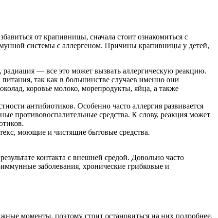
збавиться от крапивницы, сначала стоит ознакомиться с
иммунной системы с аллергеном. Причины крапивницы у детей,
й, радиация — все это может вызвать аллергическую реакцию.
 питания, так как в большинстве случаев именно они
колад, коровье молоко, морепродукты, яйца, а также
стности антибиотиков. Особенно часто аллергия развивается
ые противовоспалительные средства. К слову, реакция может
отиков.
текс, моющие и чистящие бытовые средства.
 результате контакта с внешней средой. Довольно часто
оиммунные заболевания, хронические грибковые и
ажные моменты, поэтому стоит остановиться на них подробнее.