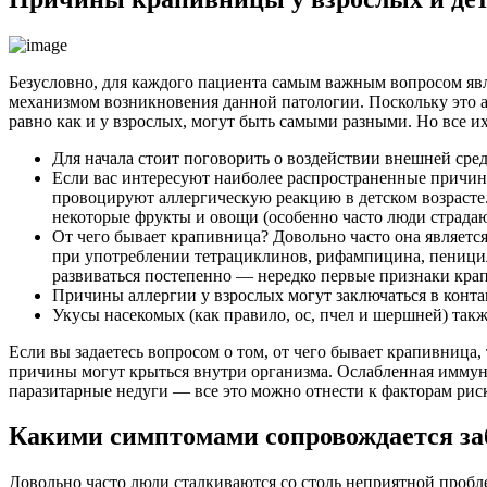
Безусловно, для каждого пациента самым важным вопросом явля
механизмом возникновения данной патологии. Поскольку это а
равно как и у взрослых, могут быть самыми разными. Но все и
Для начала стоит поговорить о воздействии внешней сред
Если вас интересуют наиболее распространенные причины
провоцируют аллергическую реакцию в детском возрасте. 
некоторые фрукты и овощи (особенно часто люди страдаю
От чего бывает крапивница? Довольно часто она являетс
при употреблении тетрациклинов, рифампицина, пеницил
развиваться постепенно — нередко первые признаки крап
Причины аллергии у взрослых могут заключаться в конт
Укусы насекомых (как правило, ос, пчел и шершней) так
Если вы задаетесь вопросом о том, от чего бывает крапивница, 
причины могут крыться внутри организма. Ослабленная иммунн
паразитарные недуги — все это можно отнести к факторам рис
Какими симптомами сопровождается за
Довольно часто люди сталкиваются со столь неприятной пробл