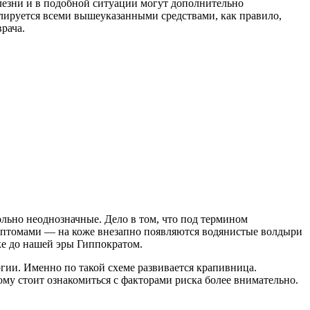
олезни и в подобной ситуации могут дополнительно
ролируется всеми вышеуказанными средствами, как правило,
рача.
ольно неоднозначные. Дело в том, что под термином
мптомами — на коже внезапно появляются водянистые волдыри
еке до нашей эры Гиппократом.
гии. Именно по такой схеме развивается крапивница.
ому стоит ознакомиться с факторами риска более внимательно.