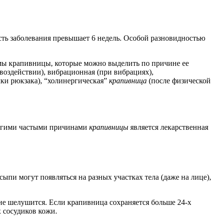
ность заболевания превышает 6 недель. Особой разновидностью
рмы крапивницы, которые можно выделить по причине ее
 воздействии), вибрационная (при вибрациях),
мки рюкзака), “холинергическая”
крапивница
(после физической
другими частыми причинами
крапивницы
является лекарственная
и могут появляться на разных участках тела (даже на лице),
не шелушится. Если крапивница сохраняется больше 24-х
 сосудиков кожи.