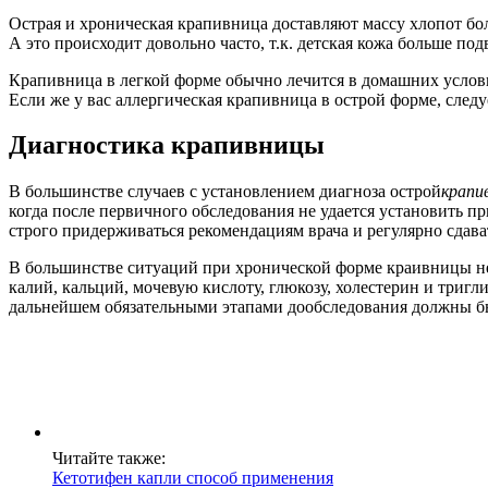
Острая и хроническая крапивница доставляют массу хлопот бо
А это происходит довольно часто, т.к. детская кожа больше по
Крапивница в легкой форме обычно лечится в домашних услови
Если же у вас аллергическая крапивница в острой форме, следу
Диагностика крапивницы
В большинстве случаев с установлением диагноза острой
крапи
когда после первичного обследования не удается установить п
строго придерживаться рекомендациям врача и регулярно сдава
В большинстве ситуаций при хронической форме краивницы нео
калий, кальций, мочевую кислоту, глюкозу, холестерин и три
дальнейшем обязательными этапами дообследования должны б
Читайте также:
Кетотифен капли способ применения