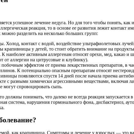
ется успешное лечение недуга. Но для того чтобы понять, как и
ллергическая реакция, то в основе ее развития лежит контакт 
х можно разделить на несколько больших групп:
ы. Холод, контакт с водой, воздействие ультрафиолетовых луче
 крапивницы у детей, то стоит обратить внимание на продукты
К наиболее активным аллергенам относят орехи, мед, какао и шо
т от аллергии на цитрусовые и клубнику).
я побочным эффектом от приема лекарственных препаратов, в ча
линов. К потенциально опасным препаратам относят нестероидн
ивницы появляются спустя 14 дней после начала приема антиби
акте с разными химически агрессивными веществами, включая ла
же могут спровоцировать сыпь.
то должны понимать, что далеко не всегда реакция запускается в
ая система, нарушения гормонального фона, дисбактериоз, аут
ка.
болевание?
емой, как крапивница. Симптомы и лечение у взрослых — это в