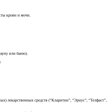
сты крови и мочи.
сауну или баню).
.
ых) лекарственных средств (“Кларитин”, “Эриус”, “Телфаст”,