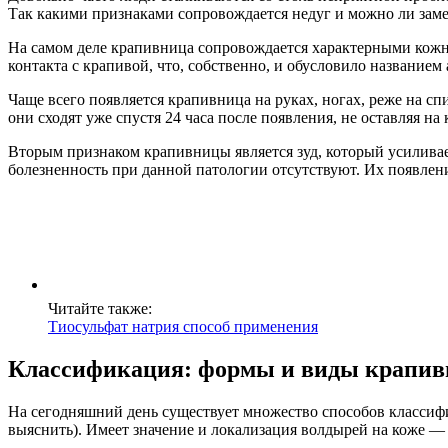
Так какими признаками сопровождается недуг и можно ли заме
На самом деле крапивница сопровождается характерными кож
контакта с крапивой, что, собственно, и обусловило название
Чаще всего появляется крапивница на руках, ногах, реже на сп
они сходят уже спустя 24 часа после появления, не оставляя на
Вторым признаком крапивницы является зуд, который усиливает
болезненность при данной патологии отсутствуют. Их появлен
Читайте также:
Тиосульфат натрия способ применения
Классификация: формы и виды крапи
На сегодняшний день существует множество способов классифи
выяснить). Имеет значение и локализация волдырей на коже — н