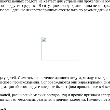
вышеуказанных средств не хватает для устранения проявлений б
псон и другие средства. В ситуациях, когда крапивница не конт
золон, данные лекарствапринимаются только по рекомендации в
а у детей. Симптомы и лечение данного недуга, между тем, дов
ческого происхождения. Сопровождаются они характерными си
нформация об этом недуге впервые была зафиксирована еще в 4 в
аней, расширение мелких сосудов, зуд и прочие признаки аллер
зависят от механизма развития и причин аллергии. Именно поэт
тей