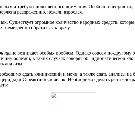
льным и требуют повышенного внимания. Особенно неприятно, к
двержена раздражению, нежели взрослая.
ях. Существует огромное количество народных средств, которы
ет немедленно обратиться к врачу.
вницы
не возникает особых проблем. Однако совсем по-другому о
ричину болезни, в таких случаях говорят об “идиопатической
кра
ть анализы.
бходимо сдать клинический и мочи, а также сдать анализы на 
глицериды) и С-реактивный белок. Необходимо сделать рентгено
ыть: