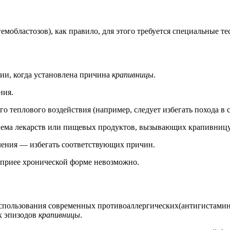
областозов), как правило, для этого требуется специальные те
ии, когда установлена причина
крапивницы
.
ния.
о теплового воздействия (например, следует избегать похода в 
иема лекарств или пищевых продуктов, вызывающих крапивницу
вления — избегать соответствующих причин.
приее хронической форме невозможно.
 использования современных противоаллергических(антигистамин
х эпизодов
крапивницы
.