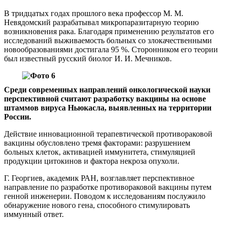
В тридцатых годах прошлого века профессор М. М.
Невядомский разрабатывал микропаразитарную теорию
возникновения рака. Благодаря применению результатов его
исследований выживаемость больных со злокачественными
новообразованиями достигала 95 %. Сторонником его теории
был известный русский биолог И. И. Мечников.
Среди современных направлений онкологической науки
перспективной считают разработку вакцины на основе
штаммов вируса Ньюкасла, выявленных на территории
России.
Действие инновационной терапевтической противораковой
вакцины обусловлено тремя факторами: разрушением
больных клеток, активацией иммунитета, стимуляцией
продукции цитокинов и фактора некроза опухоли.
Г. Георгиев, академик РАН, возглавляет перспективное
направление по разработке противораковой вакцины путем
генной инженерии. Поводом к исследованиям послужило
обнаружение нового гена, способного стимулировать
иммунный ответ.