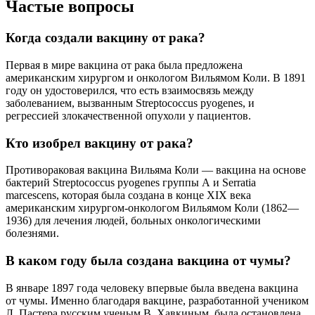
Частые вопросы
Когда создали вакцину от рака?
Первая в мире вакцина от рака была предложена
американским хирургом и онкологом Вильямом Коли. В 1891
году он удостоверился, что есть взаимосвязь между
заболеванием, вызванным Streptococcus pyogenes, и
регрессией злокачественной опухоли у пациентов.
Кто изобрел вакцину от рака?
Противораковая вакцина Вильяма Коли — вакцина на основе
бактерий Streptococcus pyogenes группы А и Serratia
marcescens, которая была создана в конце XIX века
американским хирургом-онкологом Вильямом Коли (1862—
1936) для лечения людей, больных онкологическими
болезнями.
В каком году была создана вакцина от чумы?
В январе 1897 года человеку впервые была введена вакцина
от чумы. Именно благодаря вакцине, разработанной учеником
Л. Пастера русским ученым В. Хавкиным, была остановлена