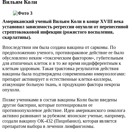
Вильям Коли
Американский ученый Вильям Коли в конце XVIII века
установил зависимость регрессии опухоли от перенесенной
стрептококковой инфекции (рожистого воспаления,
скарлатины).
Впоследствии им была создана вакцина от саркомы. По
предположению ученого, противораковое действие ее было
обусловлено неким «токсическим фактором», губительным
для атипичных клеток и в то же время индифферентным к
клеткам здоровым. Такая трактовка результатов действия
вакцины была подтверждена современными иммунологами:
препарат активирует и естественные клетки-киллеры,
атакующие больную ткань, и продукцию фактора некроза
опухоли.
Позже учениками в состав вакцины Коли были введены
другие бактерии, которые потенцировали ее
противоопухолевое действие. Идеи американского онколога
активно развивают за рубежом: японские ученые, например,
создали вакцину ОК-432 (Пицибанил), которая является
препаратом выбора в лечении лимфангиомы.