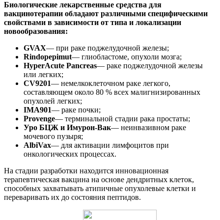
Биологические лекарственные средства для
вакцинотерапии обладают различными специфическими
свойствами в зависимости от типа и локализации
новообразования:
GVAX
— при раке поджелудочной железы;
Rindopepi­mut
— глиобластоме, опухоли мозга;
HyperAcute Pancreas
— раке поджелудочной железы
или легких;
CV9201
— немелкоклеточном раке легкого,
составляющем около 80 % всех малигнизированных
опухолей легких;
IMA901
— раке почки;
Provenge
— терминальной стадии рака простаты;
Уро БЦЖ и Имурон-Вак
— неинвазивном раке
мочевого пузыря;
AlbiVax
— для активации лимфоцитов при
онкологических процессах.
На стадии разработки находится инновационная
терапевтическая вакцина на основе дендритных клеток,
способных захватывать атипичные опухолевые клетки и
переваривать их до состояния пептидов.