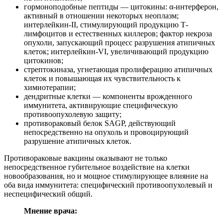
гормоноподобные пептиды — цитокины: α-интерферон,
активный в отношении некоторых неоплазм;
интерлейкин-II, стимулирующий продукцию Т-
лимфоцитов и естественных киллеров; фактор некроза
опухоли, запускающий процесс разрушения атипичных
клеток; интерлейкин-VI, увеличивающий продукцию
цитокинов;
стрептокиназа, угнетающая пролиферацию атипичных
клеток и повышающая их чувствительность к
химиотерапии;
дендритные клетки — компоненты врожденного
иммунитета, активирующие специфическую
противоопухолевую защиту;
противораковый белок SAGP, действующий
непосредственно на опухоль и провоцирующий
разрушение атипичных клеток.
Противораковые вакцины оказывают не только
непосредственное губительное воздействие на клетки
новообразования, но и мощное стимулирующее влияние на
оба вида иммунитета: специфический противоопухолевый и
неспецифический общий.
Мнение врача: