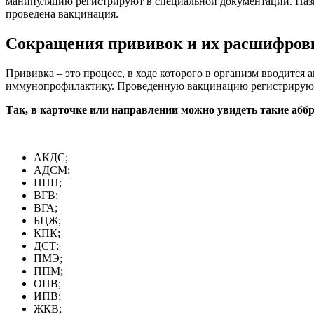
манипуляцию регистрируют в специальной документации. Назв
проведена вакцинация.
Сокращения прививок и их расшифров
Прививка – это процесс, в ходе которого в организм вводится
иммунопрофилактику. Проведенную вакцинацию регистрируют 
Так, в карточке или направлении можно увидеть такие абб
АКДС;
АДСМ;
ППП;
ВГВ;
ВГА;
БЦЖ;
КПК;
ДСТ;
ПМЭ;
ППМ;
ОПВ;
ИПВ;
ЖКВ;