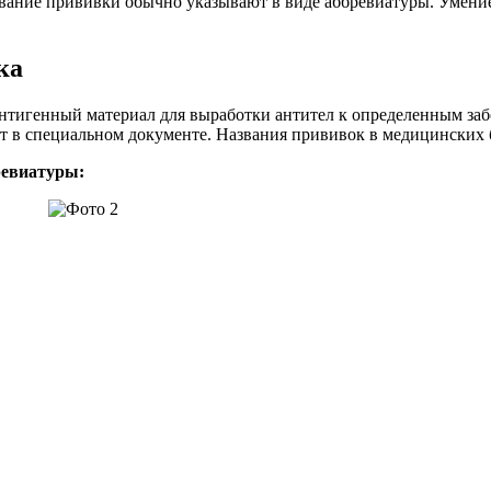
ание прививки обычно указывают в виде аббревиатуры. Умение
ка
 антигенный материал для выработки антител к определенным за
в специальном документе. Названия прививок в медицинских б
ревиатуры: