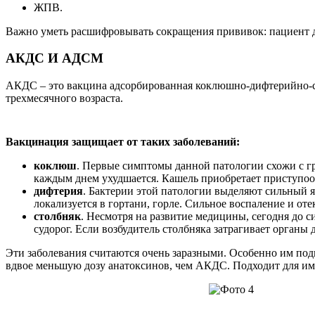
ЖПВ.
Важно уметь расшифровывать сокращения прививок: пациент д
АКДС И АДСМ
АКДС – это вакцина адсорбированная коклюшно-дифтерийно-с
трехмесячного возраста.
Вакцинация защищает от таких заболеваний:
коклюш
. Первые симптомы данной патологии схожи с г
каждым днем ухудшается. Кашель приобретает приступооб
дифтерия
. Бактерии этой патологии выделяют сильный я
локализуется в гортани, горле. Сильное воспаление и от
столбняк
. Несмотря на развитие медицины, сегодня до 
судорог. Если возбудитель столбняка затрагивает органы 
Эти заболевания считаются очень заразными. Особенно им под
вдвое меньшую дозу анатоксинов, чем АКДС. Подходит для и