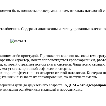
олжен быть полностью осведомлен в том, от каких патологий е
толбнячная. Содержит анатоксины и аттенуированные клетки в
риппом либо простудой. Проявляется коклюш высокой температур
разный характер, может сопровождаться кровохарканьем, рвото
д, который отравляет все органы и системы. Чаще всего страдают
ек могут стать причиной асфиксии и смерти;
сих пор нет эффективных лекарств от этой патологии. Бактерии
дыхания и вызывает их спазмирование, то наступает смерть.
вержены дети до двухлетнего возраста.
АДСМ – это адсорбиров
ммунизации ослабленных малышей и взрослых лиц.