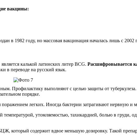
щие вакцины:
дан в 1982 году, но массовая вакцинация началась лишь с 2002 г
и является калькой латинских литер BCG.
Расшифровывается как
ки в переводе на русский язык.
ным. Профилактику выполняют с целью защиты от туберкулеза. Т
зательном порядке.
ся поражением легких. Иногда бактерии затрагивают нервную и 
й температурой, утомляемостью, тахикардией, болью в груди, од
БЦЖ, который содержит вдвое меньшую дозировку. Такой препа