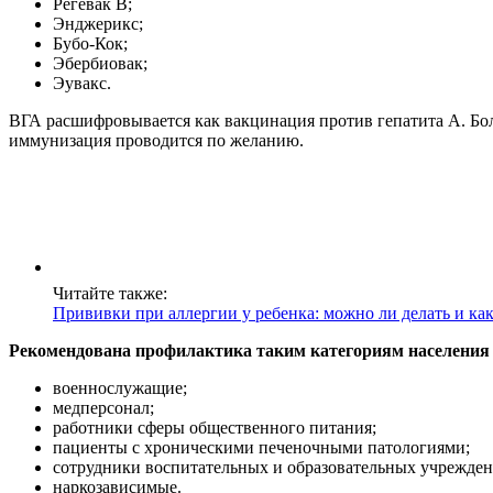
Регевак В;
Энджерикс;
Бубо-Кок;
Эбербиовак;
Эувакс.
ВГА расшифровывается как вакцинация против гепатита А. Бол
иммунизация проводится по желанию.
Читайте также:
Прививки при аллергии у ребенка: можно ли делать и к
Рекомендована профилактика таким категориям населения
военнослужащие;
медперсонал;
работники сферы общественного питания;
пациенты с хроническими печеночными патологиями;
сотрудники воспитательных и образовательных учрежден
наркозависимые.