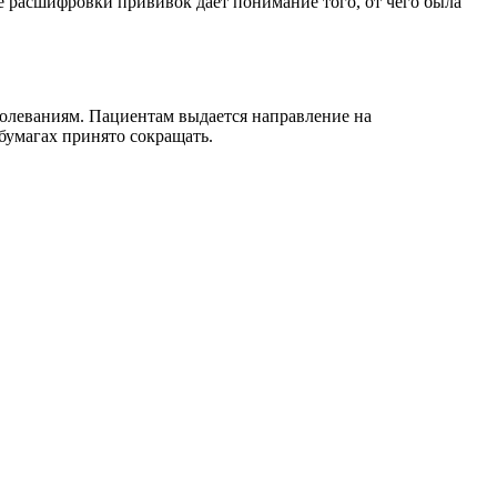
 расшифровки прививок дает понимание того, от чего была
болеваниям. Пациентам выдается направление на
умагах принято сокращать.