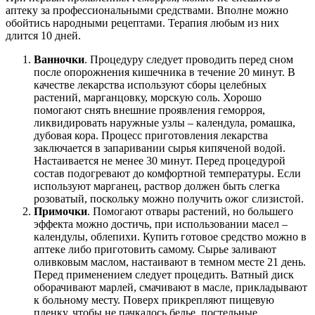
аптеку за профессиональными средствами. Вполне можно
обойтись народными рецептами. Терапия любым из них
длится 10 дней.
Ванночки
. Процедуру следует проводить перед сном
после опорожнения кишечника в течение 20 минут. В
качестве лекарства используют сборы целебных
растений, марганцовку, морскую соль. Хорошо
помогают снять внешние проявления геморроя,
ликвидировать наружные узлы – календула, ромашка,
дубовая кора. Процесс приготовления лекарства
заключается в запаривании сырья кипяченой водой.
Настаивается не менее 30 минут. Перед процедурой
состав подогревают до комфортной температуры. Если
используют марганец, раствор должен быть слегка
розоватый, поскольку можно получить ожог слизистой.
Примочки
. Помогают отвары растений, но большего
эффекта можно достичь, при использовании масел –
календулы, облепихи. Купить готовое средство можно в
аптеке либо приготовить самому. Сырье заливают
оливковым маслом, настаивают в темном месте 21 день.
Перед применением следует процедить. Ватный диск
оборачивают марлей, смачивают в масле, прикладывают
к больному месту. Поверх прикрепляют пищевую
пленку, чтобы не пачкалось белье, постельные