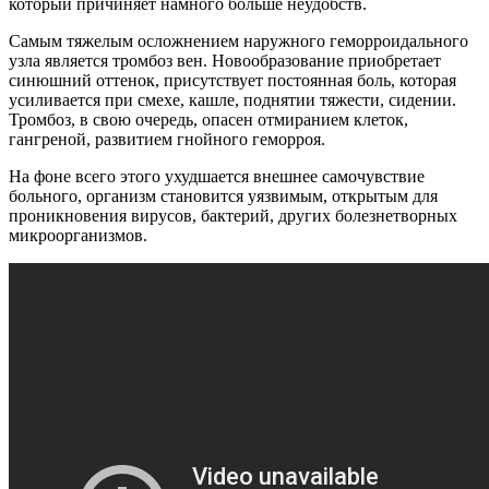
который причиняет намного больше неудобств.
Самым тяжелым осложнением наружного геморроидального
узла является тромбоз вен. Новообразование приобретает
синюшний оттенок, присутствует постоянная боль, которая
усиливается при смехе, кашле, поднятии тяжести, сидении.
Тромбоз, в свою очередь, опасен отмиранием клеток,
гангреной, развитием гнойного геморроя.
На фоне всего этого ухудшается внешнее самочувствие
больного, организм становится уязвимым, открытым для
проникновения вирусов, бактерий, других болезнетворных
микроорганизмов.