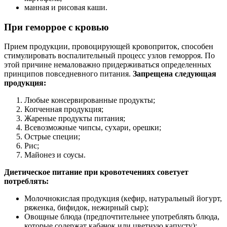
манная и рисовая каши.
При геморрое с кровью
Прием продукции, провоцирующей кровоприток, способен
стимулировать воспалительный процесс узлов геморроя. По
этой причине немаловажно придерживаться определенных
принципов повседневного питания.
Запрещена следующая
продукция:
Любые консервированные продукты;
Копченная продукция;
Жареные продукты питания;
Всевозможные чипсы, сухари, орешки;
Острые специи;
Рис;
Майонез и соусы.
Диетическое питание при кровотечениях советует
потреблять:
Молочнокислая продукция (кефир, натуральный йогурт,
ряженка, бифидок, нежирный сыр);
Овощные блюда (предпочтительнее употреблять блюда,
которые содержат кабачок или цветную капусту);