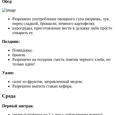
Обед:
Разрешено употребление овощного супа (морковь, лук,
перец сладкий, брокколи, немного картофеля);
курогрудка, приготовление вести в духовке либо просто
отварить ее.
Полдник:
Помидоры;
брынза.
Разрешено на полдник съесть ломтик черного хлеба, но
только один!
Ужин:
салат из фруктов, заправленный медом;
Разрешено выпить стакан кефира.
Среда
Первый завтрак
:
омлет (готовится из 2-х яиц с добавлением зелени);