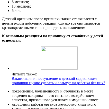
6 месяцев;
18 месяцев;
6 лет.
Детский организм после прививки также сталкивается с
целым рядом побочных реакций, однако все они являются
кратковременными и не приводят к осложнениям.
К основным реакциям на прививку от столбняка у детей
относятся:
Читайте также:
Вакцинация и поступление в детский садик: какие
прививки нужно сделать и возьмут ли ребенка без них?
покраснение, болезненность и отечность в месте
введения вакцины ― это связано с воздействием
вещества, призванного усиливать иммунный ответ;
нарушения работы органов желудочно-кишечного
тракта ― в частности, рвота и понос;