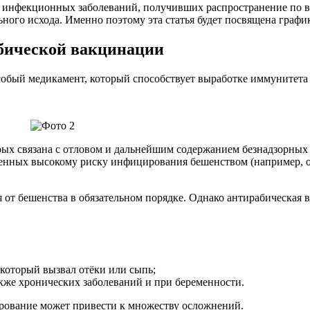
 инфекционных заболеваний, получивших распространение по вс
ного исхода. Именно поэтому эта статья будет посвящена графи
бической вакцинации
собый медикамент, который способствует выработке иммунитета 
рых связана с отловом и дальнейшим содержанием безнадзорных
нных высокому риску инфицирования бешенством (например, охо
т бешенства в обязательном порядке. Однако антирабическая в
оторый вызвал отёки или сыпь;
же хронических заболеваний и при беременности.
ирование может привести к множеству осложнений.