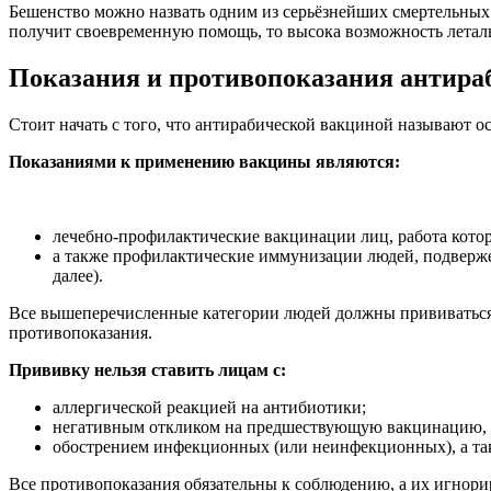
Бешенство можно назвать одним из серьёзнейших смертельных
получит своевременную помощь, то высока возможность леталь
Показания и противопоказания антира
Стоит начать с того, что антирабической вакциной называют о
Показаниями к применению вакцины являются:
лечебно-профилактические вакцинации лиц, работа кото
а также профилактические иммунизации людей, подверже
далее).
Все вышеперечисленные категории людей должны прививаться о
противопоказания.
Прививку нельзя ставить лицам с:
аллергической реакцией на антибиотики;
негативным откликом на предшествующую вакцинацию, к
обострением инфекционных (или неинфекционных), а так
Все противопоказания обязательны к соблюдению, а их игнор