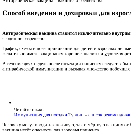
Антирабическая вакцина – вакцина от бешенства.
Способ введения и дозировки для взрос
Антирабическая вакцина ставится исключительно внутри
ягодиц не разрешено.
График, схемы и дозы прививаний для детей и взрослых не им
желательно иметь вакцинанту хорошие анализы и удовлетворит
В течение двух недель после инъекции пациенту следует забыт
антирабической иммунизации и вызывая множество побочных 
Читайте также:
Иммунизация для поездки Турции – список рекомендова
Человеку могут вводить как живую, так и мёртвую вакцину от 
вакцина несёт опасность для здоровья пациента.