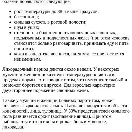
болезни добавляются следующие:
рост температуры до 38 и выше градусов;
бессонница;
сильная сухость в ротовой полости;
шум в ушах;
отечность и болезненность околоушных слюнных,
подъязычных и подчелюстных желез (при этом человеку
становится больно разговаривать, принимать еду и пить
напитки);
кожа в зоне отека лоснится, натянута, ее цвет остается
неизменным.
Лихорадочный период длится около недели. У некоторых
мужчин и женщин показатели температуры остаются в
пределах нормы. Это говорит о том, что иммунитет слабый и
не может бороться с вирусом. Для взрослых характерно
двухстороннее поражение слюнных желез.
Также у мужчин и женщин больных паротитом, может
появляться ярко-красная сыпь. Пятна локализуются в области
конечностей, лица, туловища. У 30% представителей сильного
пола развивается орхит (воспаление яичка). При этом
наблюдается интенсивная и резкая боль в мошонке,
лихорадка.