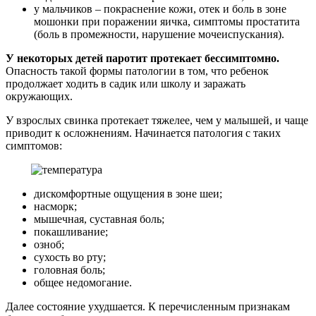
у мальчиков – покраснение кожи, отек и боль в зоне
мошонки при поражении яичка, симптомы простатита
(боль в промежности, нарушение мочеиспускания).
У некоторых детей паротит протекает бессимптомно.
Опасность такой формы патологии в том, что ребенок
продолжает ходить в садик или школу и заражать
окружающих.
У взрослых свинка протекает тяжелее, чем у малышей, и чаще
приводит к осложнениям. Начинается патология с таких
симптомов:
дискомфортные ощущения в зоне шеи;
насморк;
мышечная, суставная боль;
покашливание;
озноб;
сухость во рту;
головная боль;
общее недомогание.
Далее состояние ухудшается. К перечисленным признакам