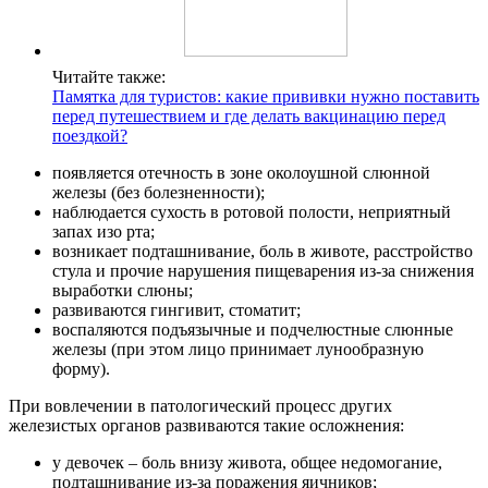
Читайте также:
Памятка для туристов: какие прививки нужно поставить
перед путешествием и где делать вакцинацию перед
поездкой?
появляется отечность в зоне околоушной слюнной
железы (без болезненности);
наблюдается сухость в ротовой полости, неприятный
запах изо рта;
возникает подташнивание, боль в животе, расстройство
стула и прочие нарушения пищеварения из-за снижения
выработки слюны;
развиваются гингивит, стоматит;
воспаляются подъязычные и подчелюстные слюнные
железы (при этом лицо принимает лунообразную
форму).
При вовлечении в патологический процесс других
железистых органов развиваются такие осложнения:
у девочек – боль внизу живота, общее недомогание,
подташнивание из-за поражения яичников;