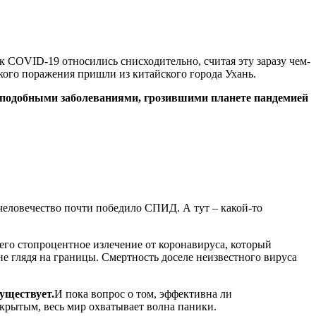
COVID-19 относились снисходительно, считая эту заразу чем-
кого поражения пришли из китайского города Ухань.
с подобными заболеваниями, грозившими планете пандемией
человечество почти победило СПИД. А тут – какой-то
его стопроцентное излечение от коронавируса, который
не глядя на границы. Смертность доселе неизвестного вируса
уществует.
И пока вопрос о том, эффективна ли
ткрытым, весь мир охватывает волна паники.