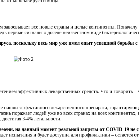
на от коронавируса и когда.
завоевывает все новые страны и целые континенты. Поначалу к 
едь первые сигналы о доселе неизвестном виде бактериологичес
ируса, поскольку весь мир уже имел опыт успешной борьбы 
етением эффективных лекарственных средств. Что и говорить – 
 не нашли эффективного лекарственного препарата, гарантирующ
лезнь поражает людей уже во всех странах на всех континентах, 
 достигая 3-4% летальности.
емени, на данный момент реальной защиты от COVID-19 не с
йдет испытания и будет доступна для профилактики – остается о