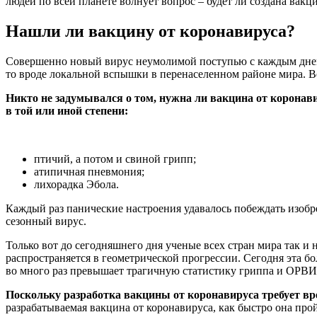
людей по всей планете волнует вопрос – будет ли создана вакци
Нашли ли вакцину от коронавируса?
Совершенно новый вирус неумолимой поступью с каждым днем 
то вроде локальной вспышки в перенаселенном районе мира. В
Никто не задумывался о том, нужна ли вакцина от коронав
в той или иной степени:
птичий, а потом и свиной грипп;
атипичная пневмония;
лихорадка Эбола.
Каждый раз панические настроения удавалось побеждать изобр
сезонный вирус.
Только вот до сегодняшнего дня ученые всех стран мира так и
распространяется в геометрической прогрессии. Сегодня эта бо
во много раз превышает трагичную статистику гриппа и ОРВИ,
Поскольку разработка вакцины от коронавируса требует вр
разрабатываемая вакцина от коронавируса, как быстро она про