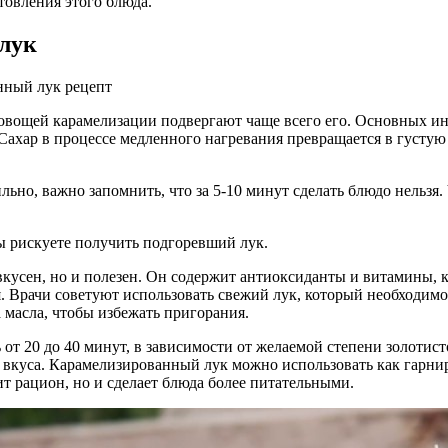
товления этого блюда.
лук
 овощей карамелизации подвергают чаще всего его. Основных инг
Сахар в процессе медленного нагревания превращается в густую 
ьно, важно запомнить, что за 5-10 минут сделать блюдо нельзя.
ы рискуете получить подгоревший лук.
 вкусен, но и полезен. Он содержит антиоксиданты и витамины
. Врачи советуют использовать свежий лук, который необходим
 масла, чтобы избежать пригорания.
от 20 до 40 минут, в зависимости от желаемой степени золотис
 вкуса. Карамелизированный лук можно использовать как гарнир,
ит рацион, но и сделает блюда более питательными.