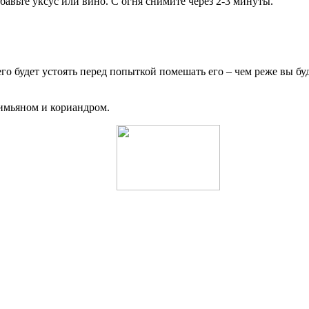
бавьте уксус или вино. С огня снимите через 2-3 минуты.
го будет устоять перед попыткой помешать его – чем реже вы буд
тимьяном и кориандром.