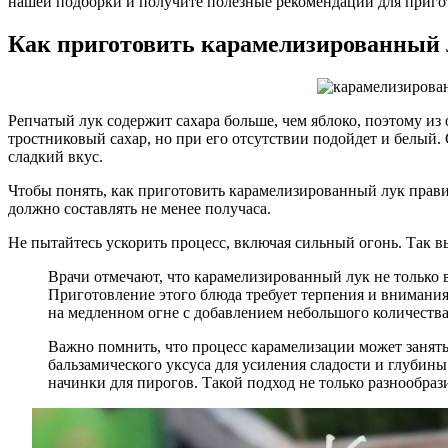
нашей подборки и получите полезные рекомендации для приго
Как приготовить карамелизированный 
Репчатый лук содержит сахара больше, чем яблоко, поэтому из
тростниковый сахар, но при его отсутствии подойдет и белый. 
сладкий вкус.
Чтобы понять, как приготовить карамелизированный лук правил
должно составлять не менее получаса.
Не пытайтесь ускорить процесс, включая сильный огонь. Так в
Врачи отмечают, что карамелизированный лук не только
Приготовление этого блюда требует терпения и внимания
на медленном огне с добавлением небольшого количества
Важно помнить, что процесс карамелизации может занять 
бальзамического уксуса для усиления сладости и глубины
начинки для пирогов. Такой подход не только разнообраз