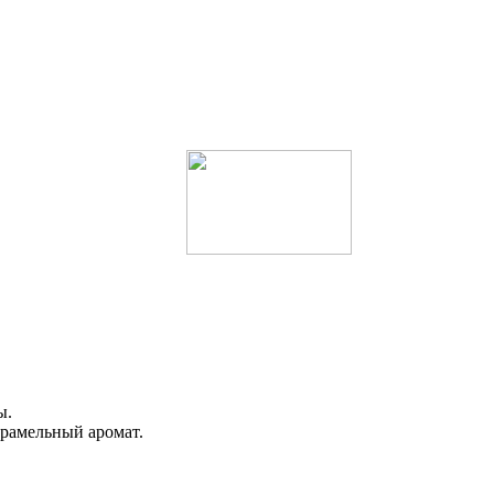
ы.
арамельный аромат.