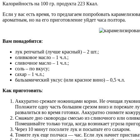
Калорийность на 100 гр. продукта 223 Ккал.
Если у вас есть время, то предлагаем попробовать карамелизов
ароматным, но на его приготовление уйдет часа полтора.
Вам понадобится
:
лук репчатый (лучше красный) – 2 шт.;
оливковое масло – 1 ч.л.;
сливочное масло – 1 ч.л.;
соль – по вкусу;
сахар – 1 ч.л.;
бальзамический уксус (или красное вино) – 0,5 ч.л.
Как приготовить
:
Аккуратно срежьте ножницами корни. Не очищая луковицу, 
Положите одну часть большим срезом вниз и порежьте лук
развалиться во время готовки. Аккуратно снимите кожуру
Смажьте дно сковороды смесью из сливочного или оливк
Помешивайте только тогда, когда возникает угроза приго
Через 10 минут посолите лук и посыпьте его сахаром.
Томите лук еще полчаса — час. Если лук начнет пристават