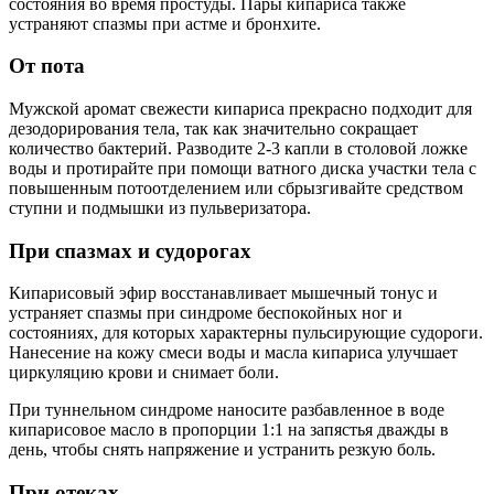
состояния во время простуды. Пары кипариса также
устраняют спазмы при астме и бронхите.
От пота
Мужской аромат свежести кипариса прекрасно подходит для
дезодорирования тела, так как значительно сокращает
количество бактерий. Разводите 2-3 капли в столовой ложке
воды и протирайте при помощи ватного диска участки тела с
повышенным потоотделением или сбрызгивайте средством
ступни и подмышки из пульверизатора.
При спазмах и судорогах
Кипарисовый эфир восстанавливает мышечный тонус и
устраняет спазмы при синдроме беспокойных ног и
состояниях, для которых характерны пульсирующие судороги.
Нанесение на кожу смеси воды и масла кипариса улучшает
циркуляцию крови и снимает боли.
При туннельном синдроме наносите разбавленное в воде
кипарисовое масло в пропорции 1:1 на запястья дважды в
день, чтобы снять напряжение и устранить резкую боль.
При отеках