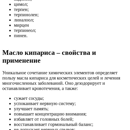
цимол;
терпен;
терпинолен;
линалоол;
мирцен
терпинеол;
пинен.
Масло кипариса – свойства и
применение
Уникальное сочетание химических элементов определяет
пользу масла кипариса для косметических целей и лечения
многочисленных заболеваний. Оно дезодорирует и
останавливает кровотечения, а также:
сужает сосуды;
успокаивает нервную систему;
улучшает память;
повышает концентрацию внимания;
избавляет от головных болей;
восстанавливает гормональный баланс;
не допускает нервных срывов;