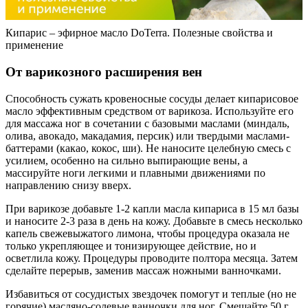
Кипарис – эфирное масло DoTerra. Полезные свойства и
применение
От варикозного расширения вен
Способность сужать кровеносные сосуды делает кипарисовое
масло эффективным средством от варикоза. Используйте его
для массажа ног в сочетании с базовыми маслами (миндаль,
олива, авокадо, макадамия, персик) или твердыми маслами-
баттерами (какао, кокос, ши). Не наносите целебную смесь с
усилием, особенно на сильно выпирающие вены, а
массируйте ноги легкими и плавными движениями по
направлению снизу вверх.
При варикозе добавьте 1-2 капли масла кипариса в 15 мл базы
и наносите 2-3 раза в день на кожу. Добавьте в смесь несколько
капель свежевыжатого лимона, чтобы процедура оказала не
только укрепляющее и тонизирующее действие, но и
осветлила кожу. Процедуры проводите полтора месяца. Затем
сделайте перерыв, заменив массаж ножными ванночками.
Избавиться от сосудистых звездочек помогут и теплые (но не
горячие) масляно-солевые ванночки для ног. Смешайте 50 г