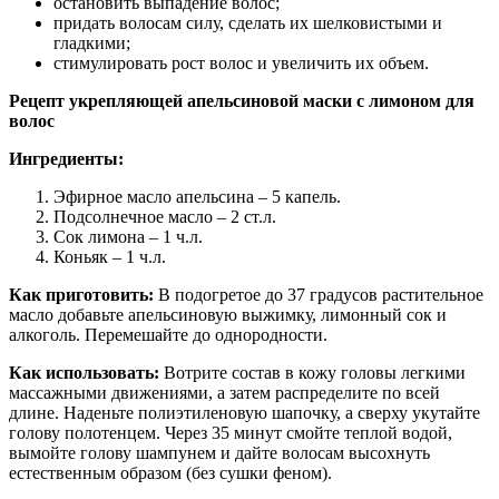
остановить выпадение волос;
придать волосам силу, сделать их шелковистыми и
гладкими;
стимулировать рост волос и увеличить их объем.
Рецепт укрепляющей апельсиновой маски с лимоном для
волос
Ингредиенты:
Эфирное масло апельсина – 5 капель.
Подсолнечное масло – 2 ст.л.
Сок лимона – 1 ч.л.
Коньяк – 1 ч.л.
Как приготовить:
В подогретое до 37 градусов растительное
масло добавьте апельсиновую выжимку, лимонный сок и
алкоголь. Перемешайте до однородности.
Как использовать:
Вотрите состав в кожу головы легкими
массажными движениями, а затем распределите по всей
длине. Наденьте полиэтиленовую шапочку, а сверху укутайте
голову полотенцем. Через 35 минут смойте теплой водой,
вымойте голову шампунем и дайте волосам высохнуть
естественным образом (без сушки феном).