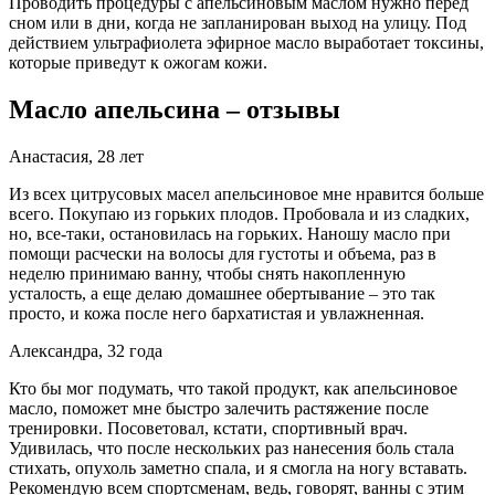
Проводить процедуры с апельсиновым маслом нужно перед
сном или в дни, когда не запланирован выход на улицу. Под
действием ультрафиолета эфирное масло выработает токсины,
которые приведут к ожогам кожи.
Масло апельсина – отзывы
Анастасия, 28 лет
Из всех цитрусовых масел апельсиновое мне нравится больше
всего. Покупаю из горьких плодов. Пробовала и из сладких,
но, все-таки, остановилась на горьких. Наношу масло при
помощи расчески на волосы для густоты и объема, раз в
неделю принимаю ванну, чтобы снять накопленную
усталость, а еще делаю домашнее обертывание – это так
просто, и кожа после него бархатистая и увлажненная.
Александра, 32 года
Кто бы мог подумать, что такой продукт, как апельсиновое
масло, поможет мне быстро залечить растяжение после
тренировки. Посоветовал, кстати, спортивный врач.
Удивилась, что после нескольких раз нанесения боль стала
стихать, опухоль заметно спала, и я смогла на ногу вставать.
Рекомендую всем спортсменам, ведь, говорят, ванны с этим