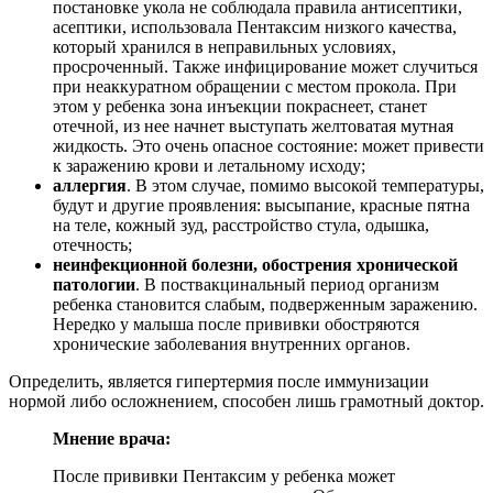
постановке укола не соблюдала правила антисептики,
асептики, использовала Пентаксим низкого качества,
который хранился в неправильных условиях,
просроченный. Также инфицирование может случиться
при неаккуратном обращении с местом прокола. При
этом у ребенка зона инъекции покраснеет, станет
отечной, из нее начнет выступать желтоватая мутная
жидкость. Это очень опасное состояние: может привести
к заражению крови и летальному исходу;
аллергия
. В этом случае, помимо высокой температуры,
будут и другие проявления: высыпание, красные пятна
на теле, кожный зуд, расстройство стула, одышка,
отечность;
неинфекционной болезни, обострения хронической
патологии
. В поствакцинальный период организм
ребенка становится слабым, подверженным заражению.
Нередко у малыша после прививки обостряются
хронические заболевания внутренних органов.
Определить, является гипертермия после иммунизации
нормой либо осложнением, способен лишь грамотный доктор.
Мнение врача:
После прививки Пентаксим у ребенка может