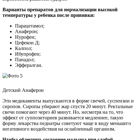
Варианты препаратов для нормализации высокой
температуры у ребенка после прививки:
Парацетамол;
Анаферон;
Нурофен;
Цефекон Д;
Калпол;
Ибупрофен;
Панадол;
Эффералган.
Детский Анаферон
Эти медикаменты выпускаются в форме свечей, суспензии и
сиропов. Сиропы убирают жар спустя 20 минут. Ректальные
свечи помогают через 40 минут. Но, несмотря на то, что
эффект от суппозиториев развивается медленнее, такую
форму лекарства педиатры советуют чаще в виду меньшего
негативного воздействия на ослабленный организм.
Чтобы облегчить состояние малыша при слабой