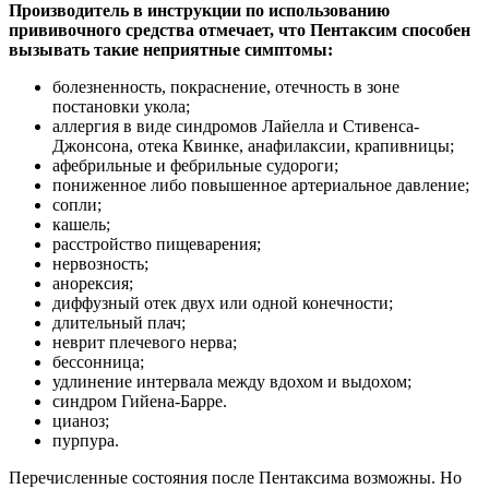
Производитель в инструкции по использованию
прививочного средства отмечает, что Пентаксим способен
вызывать такие неприятные симптомы:
болезненность, покраснение, отечность в зоне
постановки укола;
аллергия в виде синдромов Лайелла и Стивенса-
Джонсона, отека Квинке, анафилаксии, крапивницы;
афебрильные и фебрильные судороги;
пониженное либо повышенное артериальное давление;
сопли;
кашель;
расстройство пищеварения;
нервозность;
анорексия;
диффузный отек двух или одной конечности;
длительный плач;
неврит плечевого нерва;
бессонница;
удлинение интервала между вдохом и выдохом;
синдром Гийена-Барре.
цианоз;
пурпура.
Перечисленные состояния после Пентаксима возможны. Но