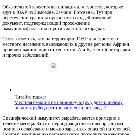
Обязательной является вакцинация для туристов, которые
едут в ЮАР из Зимбабве, Замбии, Ботсваны. Тут при
пересечении границы просят показать действующий
документ, подтверждающий прохождение
иммунопрофилактики против желтой лихорадки.
Стоит отметить, что на территории ЮАР для туристов и
местного населения, выезжающих в другие регионы Африки,
проводят вакцинацию от гепатитов А и В, желтой лихорадки
и прочих заболеваний.
Читайте также:
Местная реакция на прививку БЦЖ у детей: почему
остается рубец и что значит, если нет следа?
Специфический иммунитет вырабатывается примерно в
течение месяца. За этот период защитные силы организма
немного ослабевают и можно заразиться опасной патологией.
Поэтому вакцинацию рекомендуется проходить за некоторое