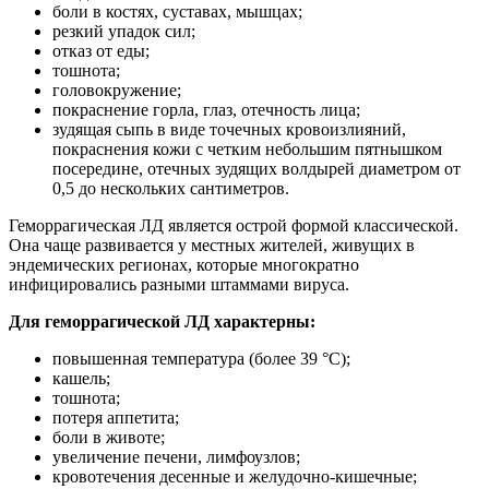
боли в костях, суставах, мышцах;
резкий упадок сил;
отказ от еды;
тошнота;
головокружение;
покраснение горла, глаз, отечность лица;
зудящая сыпь в виде точечных кровоизлияний,
покраснения кожи с четким небольшим пятнышком
посередине, отечных зудящих волдырей диаметром от
0,5 до нескольких сантиметров.
Геморрагическая ЛД является острой формой классической.
Она чаще развивается у местных жителей, живущих в
эндемических регионах, которые многократно
инфицировались разными штаммами вируса.
Для геморрагической ЛД характерны:
повышенная температура (более 39 °С);
кашель;
тошнота;
потеря аппетита;
боли в животе;
увеличение печени, лимфоузлов;
кровотечения десенные и желудочно-кишечные;