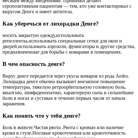
месяцев между введениями. Прививки делают
серопозитивным пациентам — тем, кто уже контактировал с
вирусом Денге и имеет антитела.
Как уберечься от лихорадки Денге?
носить закрытую одежду,использовать
репелленты,использовать специальные сетки для окон и
дверей,использовать аэрозоли, фумигаторы и другие средства,
предназначенные для борьбы с комарами в помещениях.
В чем опасность денге?
Вирус денге передается через укусы комаров из рода Aedes.
Лихорадка денге обычно вызывает внезапное повышение
температуры, тяжелую ретроорбитальную головную боль,
миалгию, лимфаденопатию, характерную сыпь и сильнейшие
боли в ногах и суставах в течение первых часов от начала
заражения.
Как понять что у тебя денге?
Боль в животе.Частая рвота .Рвота с кровью или наличие
крови в стуле.Носовые кровотечения или кровоточивость