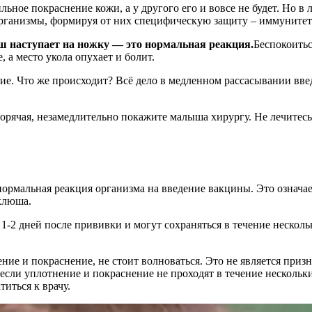
ьное покраснение кожи, а у другого его и вовсе не будет. Но в
организмы, формируя от них специфическую защиту – иммунитет.
ш наступает на ножку — это нормальная реакция.
Беспокоитьс
, а место укола опухает и болит.
ие. Что же происходит? Всё дело в медленном рассасывании вве
горячая, незамедлительно покажите малыша хирургу. Не лечитес
рмальная реакция организма на введение вакцины. Это означает
клюша.
1-2 дней после прививки и могут сохраняться в течение несколь
е и покраснение, не стоит волноваться. Это не является призн
, если уплотнение и покраснение не проходят в течение нескол
титься к врачу.