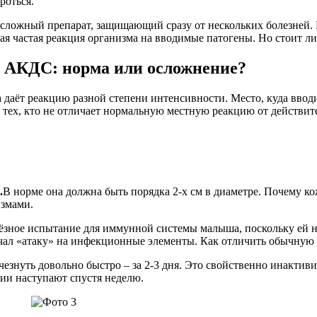
роться.
 сложный препарат, защищающий сразу от нескольких болезней. 
 частая реакция организма на вводимые патогены. Но стоит ли 
и АКДС: норма или осложнение?
 даёт реакцию разной степени интенсивности. Место, куда вводи
о тех, кто не отличает нормальную местную реакцию от действит
.
В норме она должна быть порядка 2-х см в диаметре. Почему ко
измами.
ёзное испытание для иммунной системы малыша, поскольку ей н
ачал «атаку» на инфекционные элементы. Как отличить обычную
чезнуть довольно быстро – за 2-3 дня. Это свойственно инакти
ии наступают спустя неделю.