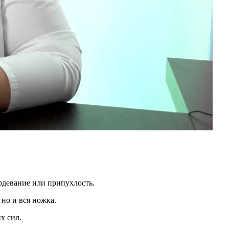
рдевание или припухлость.
 но и вся ножка.
х сил.