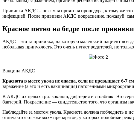
не большим) заражением, организм ребёнка вынужден с ним бо
Прививка АКДС – не самая приятная процедура, к тому же это
инфекцией. После прививки АКДС покраснение, пожалуй, самая
Красное пятно на бедре после прививк
АКДС – эта та прививка, на которую маленький пациент всегда
небольшая припухлость. Это очень пугает родителей, но тольк
Вакцина АКДС
Краснота в месте укола не опасна, если не превышает 6-7 см
заражение (а это и есть вакцинация) патогенными микроорган
В АКДС их целых три: коклюш, дифтерия и столбняк. Это серь
бактерий. Покраснение — свидетельство того, что организм н
Наблюдайте за местом укола. Краснота должна побледнеть и ис
отличаются от «живых» препаратов, у которых подобные реакц