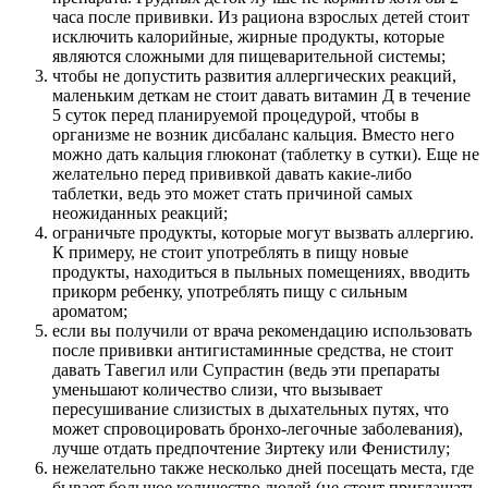
часа после прививки. Из рациона взрослых детей стоит
исключить калорийные, жирные продукты, которые
являются сложными для пищеварительной системы;
чтобы не допустить развития аллергических реакций,
маленьким деткам не стоит давать витамин Д в течение
5 суток перед планируемой процедурой, чтобы в
организме не возник дисбаланс кальция. Вместо него
можно дать кальция глюконат (таблетку в сутки). Еще не
желательно перед прививкой давать какие-либо
таблетки, ведь это может стать причиной самых
неожиданных реакций;
ограничьте продукты, которые могут вызвать аллергию.
К примеру, не стоит употреблять в пищу новые
продукты, находиться в пыльных помещениях, вводить
прикорм ребенку, употреблять пищу с сильным
ароматом;
если вы получили от врача рекомендацию использовать
после прививки антигистаминные средства, не стоит
давать Тавегил или Супрастин (ведь эти препараты
уменьшают количество слизи, что вызывает
пересушивание слизистых в дыхательных путях, что
может спровоцировать бронхо-легочные заболевания),
лучше отдать предпочтение Зиртеку или Фенистилу;
нежелательно также несколько дней посещать места, где
бывает большое количество людей (не стоит приглашать