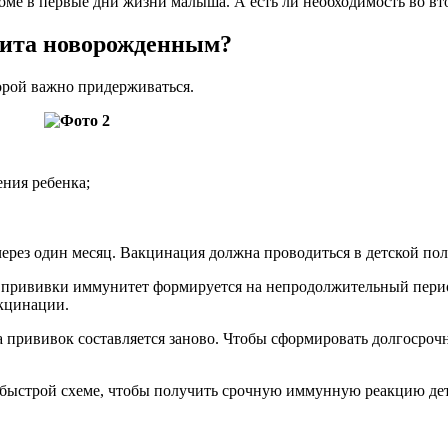
доме в первые дни жизни малыша. А есть ли необходимость во вт
тита новорожденным?
орой важно придерживаться.
ения ребенка;
 через один месяц. Вакцинация должна проводиться в детской по
й прививки иммунитет формируется на непродолжительный период
акцинации.
ема прививок составляется заново. Чтобы сформировать долгосро
о быстрой схеме, чтобы получить срочную иммунную реакцию де