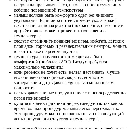
не должна превышать часа, и только при отсутствии у
ребенка повышенной температуры;
малыш должен быть комфортно одет, без лишнего
укутывания. Если он вспотеет, в месте укола может
начаться негативная реакция (покраснение, опухание и
др.). Это также может привести к повышению
температуры;
следует ограничить подвижные игры, избегать детских
площадок, торговых и развлекательных центров. Ходить
в гости также не рекомендуется;
температура в помещении тоже должна быть
комфортной (не более 22 °С). Воздух требуется
максимально увлажнить;
если ребенок не хочет есть, нельзя настаивать. Лучше
его обильно поить (водой, морсом, компотом,
минералкой и др.). Давать еду, только когда он сам
попросит;
нельзя давать новые продукты после и непосредственно
перед прививкой;
купаться в день прививки не рекомендуется, так как во
время водных процедур малыша легко переохладить.
Эту процедуру можно проводить только на следующий
день при условии отсутствия температуры.
Перед прививкой также не следует перекармливать ребенка, а