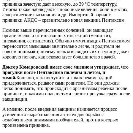
прививка зачастую дает высокую, до 39 °С температуру.
Иногда также наблюдаются побочные явления: боли в костях,
аллергические высыпания и др. Импортный вариант
прививки АКДС – сравнительно новая вакцина Пентаксим.
Помимо выше перечисленных болезней, он защищает
организм еще и от инвазивных инфекций (менингит,
пневмония, септицемия). Обычно иммунизация Пентаксимом
переносится малышами значительно легче, и родители не
совсем понимают, почему нельзя выводить их на улицу даже в
хорошую погоду, как рекомендует большинство врачей.
Доктор Комаровский имеет свое мнение и утверждает, что
прогулки после Пентаксима полезны и летом, и
зимой.
Конечно, как поступить и каких рекомендаций
придерживаться, решают сами родители. Но они должны
четко понимать, что происходит с организмом ребенка после
прививки, и какими опасностями грозит прогулка сразу после
вакцинации.
А именно, после введения вакцины начинается процесс
усиленного вырабатывания антител для борьбы с
ослабленными штаммами возбудителей, против которых
произведена прививка.