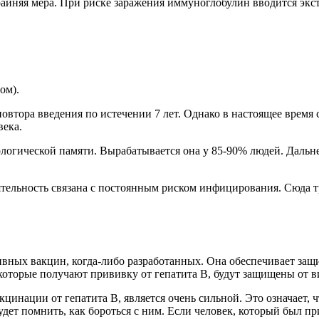
райняя мера. При риске заражения иммуноглобулин вводится экс
ом).
повтора введения по истечении 7 лет. Однако в настоящее врем
века.
логической памяти. Вырабатывается она у 85-90% людей. Дальн
ятельность связана с постоянным риском инфицирования. Сюда 
вных вакцин, когда-либо разработанных. Она обеспечивает защиту
 которые получают прививку от гепатита B, будут защищены от в
цинации от гепатита B, является очень сильной. Это означает, ч
удет помнить, как бороться с ним. Если человек, который был пр