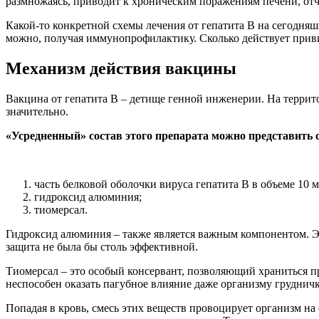
размножаясь, приводит к хроническим поражениям печени, отч
Какой-то конкретной схемы лечения от гепатита В на сегодняш
можно, получая иммунопрофилактику. Сколько действует приви
Механизм действия вакцины
Вакцина от гепатита В – детище генной инженерии. На террито
значительно.
«Усредненный» состав этого препарата можно представить
часть белковой оболочки вируса гепатита В в объеме 10 м
гидроксид алюминия;
тиомерсал.
Гидроксид алюминия – также является важным компонентом. Это
защита не была бы столь эффективной.
Тиомерсал – это особый консервант, позволяющий храниться п
неспособен оказать пагубное влияние даже организму грудничк
Попадая в кровь, смесь этих веществ провоцирует организм на