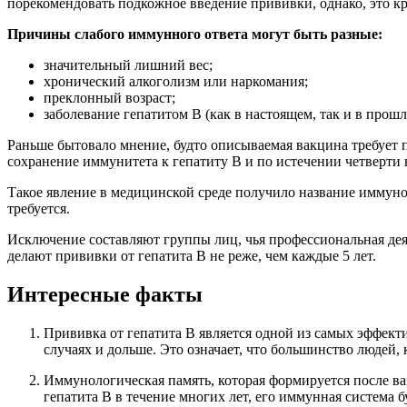
порекомендовать подкожное введение прививки, однако, это к
Причины слабого иммунного ответа могут быть разные:
значительный лишний вес;
хронический алкоголизм или наркомания;
преклонный возраст;
заболевание гепатитом В (как в настоящем, так и в прошл
Раньше бытовало мнение, будто описываемая вакцина требует 
сохранение иммунитета к гепатиту В и по истечении четверти 
Такое явление в медицинской среде получило название иммуно
требуется.
Исключение составляют группы лиц, чья профессиональная де
делают прививки от гепатита В не реже, чем каждые 5 лет.
Интересные факты
Прививка от гепатита B является одной из самых эффекти
случаях и дольше. Это означает, что большинство людей,
Иммунологическая память, которая формируется после вак
гепатита B в течение многих лет, его иммунная система б