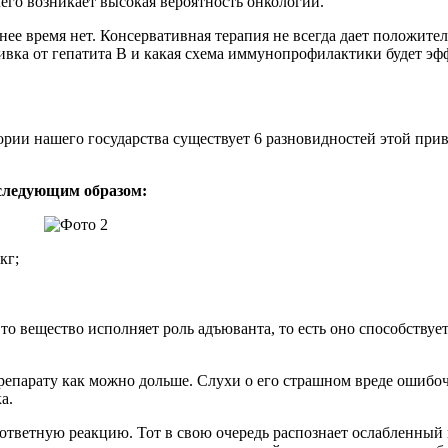
его возникает высокая вероятность онкологии.
нее время нет. Консервативная терапия не всегда дает положите
вка от гепатита В и какая схема иммунопрофилактики будет эф
рии нашего государства существует 6 разновидностей этой приви
 следующим образом:
кг;
 вещество исполняет роль адъюванта, то есть оно способствует 
репарату как можно дольше. Слухи о его страшном вреде ошибоч
а.
 ответную реакцию. Тот в свою очередь распознает ослабленный