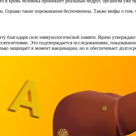
-то в кровь человека проникнет реальный недруг, организм уже бу
ии. Однако такие переживания беспочвенны. Также мифы о том, 
ту благодаря силе иммунологической памяти. Врачи утверждают
десятилетиями. Это подтверждается исследованиями, показыва
только защищает в момент вакцинации, но и обеспечивает долго