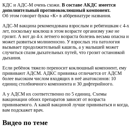
КДС и АДС-М очень схожи.
В составе АКДС имеется
дополнительный противококлюшный компонент.
Об этом говорит буква «К» в аббревиатуре названия.
АДС-М вакцина рекомендована взрослым и ребятишкам с 4-х
лет, поскольку коклюш в этом возрасте организму уже не
грозит. А вот до 4-х летнего возраста болезнь весьма опасна и
может развиться молниеносно. У взрослых эта патология
вызывает продолжительный кашель, а у малышей может
случиться спазм дыхательных путей, что грозит остановкой
дыхания.
Если ребёнок тяжело переносит коклюшный компонент, ему
прививают АДСМ. АДКС прививка отличается от АДСМ
более высоким числом входящих в неё анатоксинов: 10
единиц столбнячного компонента и 30 дифтерийного.
А у АДСМ их соответственно по 5 единиц. Схемы
вакцинации обоих препаратов зависят от возраста
прививаемого. А какой вакциной лучше прививаться и когда,
вам подскажет врач.
Видео по теме