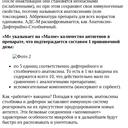
После инактивации они становятся неопасными
(ослабленными), но при этом сохраняют свои иммуногенные
свойства, поэтому называются анатоксинами (или
токсоидами). Аббревиатура препарата для всех возрастов
одинакова. АДС-М расшифровывается, как Анатоксин-
Дифтерийно-Столбнячный.
«М» указывает на «Малое» количество антигенов в
препарате, что подтверждается составом 1 прививочной
дозы:
по 5 единиц соответственно дифтерийного и
столбнячного анатоксина. То есть в 1 мл вакцины их
содержится всего 10, что действительно мало по
сравнению с аналогичными препаратами;
вспомогательные компоненты (консервант и сорбент).
Как «работает» вакцина? Попадая в организм, анатоксины
столбняка и дифтерии заставляют иммунную систему
реагировать на их присутствие продуцированием новых
антител. Эти белковые соединения «запоминают»
характерные особенности микробов и в дальнейшем будут
быстро их распознавать и уничтожать.