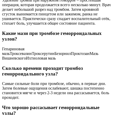
Удаление тромба при наружном геморрое – простейшая
операция, которая продолжается всего несколько минут. Врач
делает небольшой разрез над тромбом. Затем кровяной
сгусток вынимается пинцетом или зажимом, ранка не
ушивается. Практически сразу спадает воспалительный отёк,
стихает боль, улучшается общее состояние пациента.
Какие мази при тромбозе геморроидальных
узлов?
Гепариновая
мазьТроксевазинТроксерутинБезорнилПроктозанМазь
ВишневскогоИхтиоловая мазь
Сколько времени проходит тромбоз
геморроидального узла?
Самые сильные боли при тромбозе, обычно, в первые дни.
Затем болевые ощущения ослабевают, шишка постепенно
становится мягче и через 2-3 недели она рассасывается, боль
проходит.
Что хорошо рассасывает геморроидальные
узлы?