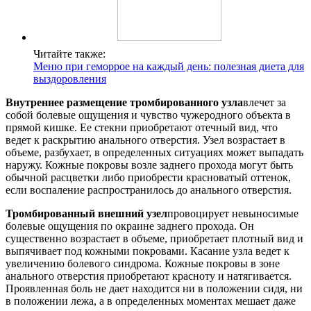
Читайте также:
Меню при геморрое на каждый день: полезная диета для
выздоровления
Внутреннее размещение тромбированного узла
влечет за
собой болевые ощущения и чувство чужеродного объекта в
прямой кишке. Ее стекни приобретают отечный вид, что
ведет к раскрытию анального отверстия. Узел возрастает в
объеме, разбухает, в определенных ситуациях может выпадать
наружу. Кожные покровы возле заднего прохода могут быть
обычной расцветки либо приобрести красноватый оттенок,
если воспаление распространилось до анального отверстия.
Тромбированный внешний узел
провоцирует невыносимые
болевые ощущения по окраине заднего прохода. Он
существенно возрастает в объеме, приобретает плотный вид и
выпячивает под кожными покровами. Касание узла ведет к
увеличению болевого синдрома. Кожные покровы в зоне
анального отверстия приобретают красноту и натягивается.
Проявленная боль не дает находится ни в положении сидя, ни
в положении лежа, а в определенных моментах мешает даже