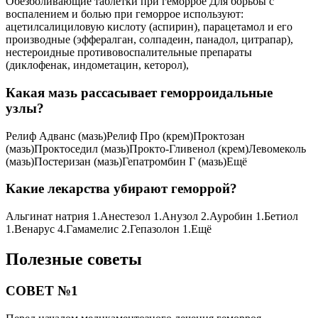
Обезболивающие таблетки при геморрое Для борьбы с
воспалением и болью при геморрое используют:
ацетилсалициловую кислоту (аспирин), парацетамол и его
производные (эффералган, солпадеин, панадол, цитрапар),
нестероидные противовоспалительные препараты
(диклофенак, индометацин, кеторол),
Какая мазь рассасывает геморроидальные
узлы?
Релиф Адванс (мазь)Релиф Про (крем)Проктозан
(мазь)Проктоседил (мазь)Прокто-Гливенол (крем)Левомеколь
(мазь)Постеризан (мазь)Гепатромбин Г (мазь)Ещё
Какие лекарства убирают геморрой?
Альгинат натрия 1.Анестезол 1.Анузол 2.Ауробин 1.Бетиол
1.Венарус 4.Гамамелис 2.Гепазолон 1.Ещё
Полезные советы
СОВЕТ №1