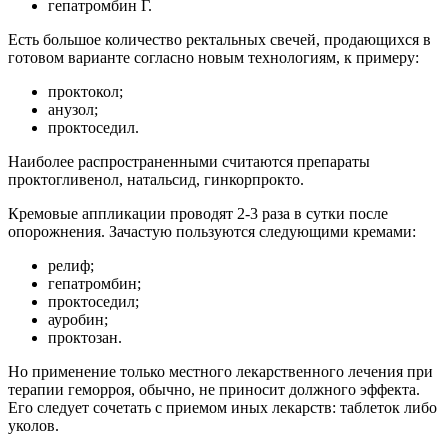
гепатромбин Г.
Есть большое количество ректальных свечей, продающихся в
готовом варианте согласно новым технологиям, к примеру:
проктокол;
анузол;
проктоседил.
Наиболее распространенными считаются препараты
проктогливенол, натальсид, гинкорпрокто.
Кремовые аппликации проводят 2-3 раза в сутки после
опорожнения. Зачастую пользуются следующими кремами:
релиф;
гепатромбин;
проктоседил;
ауробин;
проктозан.
Но применение только местного лекарственного лечения при
терапии геморроя, обычно, не приносит должного эффекта.
Его следует сочетать с приемом иных лекарств: таблеток либо
уколов.