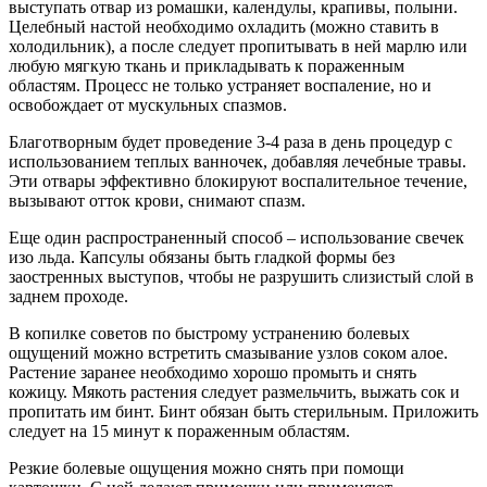
выступать отвар из ромашки, календулы, крапивы, полыни.
Целебный настой необходимо охладить (можно ставить в
холодильник), а после следует пропитывать в ней марлю или
любую мягкую ткань и прикладывать к пораженным
областям. Процесс не только устраняет воспаление, но и
освобождает от мускульных спазмов.
Благотворным будет проведение 3-4 раза в день процедур с
использованием теплых ванночек, добавляя лечебные травы.
Эти отвары эффективно блокируют воспалительное течение,
вызывают отток крови, снимают спазм.
Еще один распространенный способ – использование свечек
изо льда. Капсулы обязаны быть гладкой формы без
заостренных выступов, чтобы не разрушить слизистый слой в
заднем проходе.
В копилке советов по быстрому устранению болевых
ощущений можно встретить смазывание узлов соком алое.
Растение заранее необходимо хорошо промыть и снять
кожицу. Мякоть растения следует размельчить, выжать сок и
пропитать им бинт. Бинт обязан быть стерильным. Приложить
следует на 15 минут к пораженным областям.
Резкие болевые ощущения можно снять при помощи