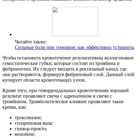
Читайте также:
Сильные боли при геморрое: как эффективно устранить
Чтобы остановить кровотечение результативны коллагеновые
гемостатические губки, которые состоят из тромбина и
фибриногена. Их следует вводить в ректальный канал, где
они растворяются, формируя фибриновый слой. Данный слой
купирует области кровоточащих узлов.
Кроме того, при геморроидальных кровотечениях хороший
результат проявляют свечи с адреналином и свечи с
тромбином. Тромболитическое влияние проявляют такие
кремы, как:
троксевазин;
гепариновая мазь;
гинкор-прокто;
венобене;