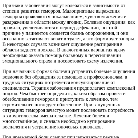
Признаки заболевания могут колебаться в зависимости от
степени развития геморроя. Малоприятные выражения
геморроя проявляются покалыванием, чувством жжения и
раздражения в области между ягодиц. Болевые ощущения, как
правило, увеличиваются в период дефекации, по этой
причине у пациентов создается боязнь опорожнения, и они
осознанно затягивают визит в туалет, а это формирует запоры.
В некоторых случаях возникает ощущение распирания в
области заднего прохода. В аналогичных вариантах врачу
необходимо оказать помощь больному в пересиливании
эмоционального страха и посоветовать схему излечения.
При начальных формах болезни устранить болевые ощущения
возможно без обращения за помощью к профессионалам, в
трудных ситуациях потребуется консультирование от
специалиста. Терапия заболевания предполагает комплексный
подход. Чем быстрее определить, каким образом провести
обезболивание геморроя и приступить к лечению, тем
стремительнее последует облегчение. При запущенных
ситуациях геморроя зачастую может последовать потребность
в хирургическом вмешательстве. Лечение болезни
многостадийное, и сначала необходимо купирование
воспаления и устранение ключевых признаков.
При чрезмерной боли следует придерживаться режима