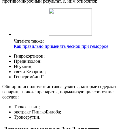
противомикробный результат. К ним относятся:
Читайте также:
Как правильно применять чеснок при геморрое
Гидрокортизон;
Преднизолон;
Ибуклин;
свечи Безорнил;
Гепатромбин Г.
Обширно используют антикоагулянты, которые содержат
гепарин, а также препараты, нормализующие состояние
сосудов:
Троксевазин;
экстракт ГингкоБилоба;
Троксерутин.