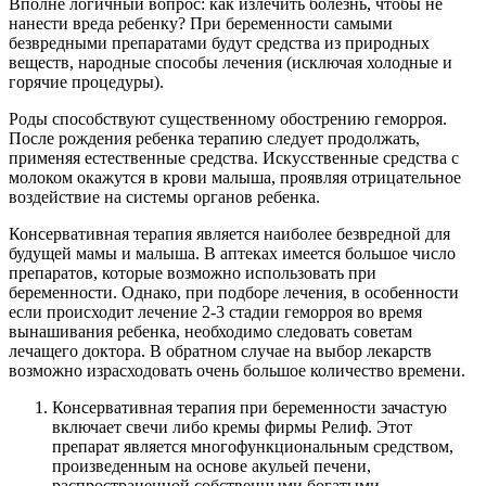
Вполне логичный вопрос: как излечить болезнь, чтобы не
нанести вреда ребенку? При беременности самыми
безвредными препаратами будут средства из природных
веществ, народные способы лечения (исключая холодные и
горячие процедуры).
Роды способствуют существенному обострению геморроя.
После рождения ребенка терапию следует продолжать,
применяя естественные средства. Искусственные средства с
молоком окажутся в крови малыша, проявляя отрицательное
воздействие на системы органов ребенка.
Консервативная терапия является наиболее безвредной для
будущей мамы и малыша. В аптеках имеется большое число
препаратов, которые возможно использовать при
беременности. Однако, при подборе лечения, в особенности
если происходит лечение 2-3 стадии геморроя во время
вынашивания ребенка, необходимо следовать советам
лечащего доктора. В обратном случае на выбор лекарств
возможно израсходовать очень большое количество времени.
Консервативная терапия при беременности зачастую
включает свечи либо кремы фирмы Релиф. Этот
препарат является многофункциональным средством,
произведенным на основе акульей печени,
распространенной собственными богатыми