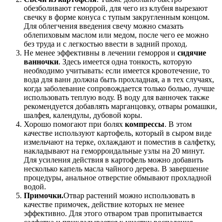
обезболивают геморрой, для чего из клубня вырезают
свечку в форме конуса с тупым закругленным концом.
Для облегчения введения свечу можно смазать
облепиховым маслом или медом, после чего ее можно
без труда и с легкостью ввести в задний проход.
Не менее эффективны в лечении геморроя и
сидячие
ванночки
. Здесь имеется одна тонкость, которую
необходимо учитывать: если имеется кровотечение, то
вода для ванн должна быть прохладная, а в тех случаях,
когда заболевание сопровождается только болью, лучше
использовать теплую воду. В воду для ванночек также
рекомендуется добавлять марганцовку, отвары ромашки,
шалфея, календулы, дубовой коры.
Хорошо помогают при болях
компрессы
. В этом
качестве используют картофель, который в сыром виде
измельчают на терке, охлаждают и поместив в салфетку,
накладывают на геморроидальные узлы на 20 минут.
Для усиления действия в картофель можно добавить
несколько капель масла чайного дерева. В завершение
процедуры, анальное отверстие обмывают прохладной
водой.
Примочки.
Отвар растений можно использовать в
качестве примочек, действие которых не менее
эффективно. Для этого отваром трав пропитывается