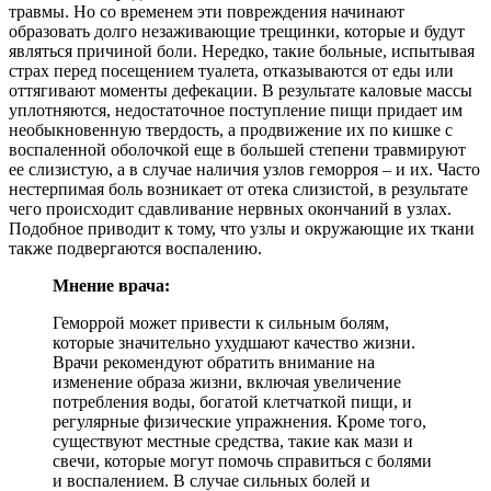
травмы. Но со временем эти повреждения начинают
образовать долго незаживающие трещинки, которые и будут
являться причиной боли. Нередко, такие больные, испытывая
страх перед посещением туалета, отказываются от еды или
оттягивают моменты дефекации. В результате каловые массы
уплотняются, недостаточное поступление пищи придает им
необыкновенную твердость, а продвижение их по кишке с
воспаленной оболочкой еще в большей степени травмируют
ее слизистую, а в случае наличия узлов геморроя – и их. Часто
нестерпимая боль возникает от отека слизистой, в результате
чего происходит сдавливание нервных окончаний в узлах.
Подобное приводит к тому, что узлы и окружающие их ткани
также подвергаются воспалению.
Мнение врача:
Геморрой может привести к сильным болям,
которые значительно ухудшают качество жизни.
Врачи рекомендуют обратить внимание на
изменение образа жизни, включая увеличение
потребления воды, богатой клетчаткой пищи, и
регулярные физические упражнения. Кроме того,
существуют местные средства, такие как мази и
свечи, которые могут помочь справиться с болями
и воспалением. В случае сильных болей и