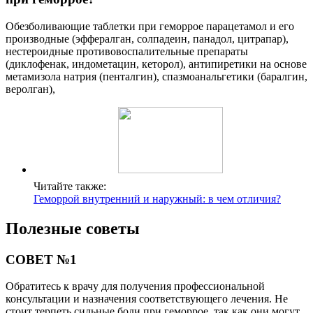
Обезболивающие таблетки при геморрое парацетамол и его
производные (эффералган, солпадеин, панадол, цитрапар),
нестероидные противовоспалительные препараты
(диклофенак, индометацин, кеторол), антипиретики на основе
метамизола натрия (пенталгин), спазмоанальгетики (баралгин,
веролган),
Читайте также:
Геморрой внутренний и наружный: в чем отличия?
Полезные советы
СОВЕТ №1
Обратитесь к врачу для получения профессиональной
консультации и назначения соответствующего лечения. Не
стоит терпеть сильные боли при геморрое, так как они могут