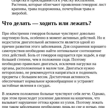
салфетка и прикладывается к участку воспаления.
Растения, которые облегчают проявления геморроя: лист
крапивы, трава подорожника, почечуйная трава и
зверобой.
Что делать — ходить или лежать?
При обострении геморроя больные чувствуют довольно
ощутимую боль, особенно в момент активных действий. Но и
недостаток двигательной активности является одной из
причин развития этого заболевания. Для сохранения хорошего
самочувствия необходимо найти оптимальное соотношение
этих действий. Боль от геморроя ощущается при ходьбе, в еще
большей степени, чем в положении сидя. Поэтому
необходимо правильно двигаться, исключив нагрузки на
органы, расположенные в малом тазе. Двигаться нужно
неторопливо, не рекомендуется напрягаться и поднимать
предметы с большим весом. Достаточная активность
обеспечивает нормальное кровообращение и устраняет
застойные явления в сосудах.
В лежачем положении больные чувствуют себя легче. Однако,
при этом происходит усиление давления на кишечник, что
вызывает нарушение оттока крови из узлов. Поэтому лежать
при таком заболевании необходимо лишь во сне и ночью, при