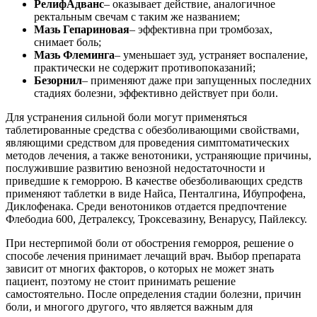
РелифАдванс
– оказывает действие, аналогичное
ректальным свечам с таким же названием;
Мазь Гепариновая
– эффективна при тромбозах,
снимает боль;
Мазь Флеминга
– уменьшает зуд, устраняет воспаление,
практически не содержит противопоказаний;
Безорнил
– применяют даже при запущенных последних
стадиях болезни, эффективно действует при боли.
Для устранения сильной боли могут применяться
таблетированные средства с обезболивающими свойствами,
являющими средством для проведения симптоматических
методов лечения, а также венотоники, устраняющие причины,
послужившие развитию венозной недостаточности и
приведшие к геморрою. В качестве обезболивающих средств
применяют таблетки в виде Найса, Пенталгина, Ибупрофена,
Диклофенака. Среди венотоников отдается предпочтение
Флебодиа 600, Детралексу, Троксевазину, Венарусу, Пайлексу.
При нестерпимой боли от обострения геморроя, решение о
способе лечения принимает лечащий врач. Выбор препарата
зависит от многих факторов, о которых не может знать
пациент, поэтому не стоит принимать решение
самостоятельно. После определения стадии болезни, причин
боли, и многого другого, что является важным для