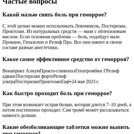
Частые вопросы
Какой мазью снять боль при геморрое?
С этой целью можно использовать Левомеколь, Постеризан,
Проктозан. Из натуральных средств — мази с облепиховым
маслом. Если основная проблема — боль, подойдут мази
Прокаин, Гепазолон и Релиф Про. Все они имеют в своем
составе разные анестетики.
Какое самое эффективное средство от геморроя?
Венапрокт АлиумПрокто-гливенолГепатромбин ГРелиф
адвансПостеризан фортеРелиф
ультраПостеризанПроктозанЕщё•24 мая 2023 г.
Как быстро проходит боль при геморрое?
При этом возникает острая болью, которая длится 7–10 дней, а
потом постепенно проходит. Сам тромб может рассасываться
намного дольше.
Какие обезболивающие таблетки можно выпить
при геморрое?