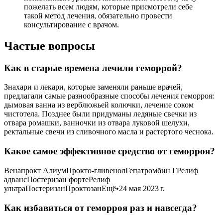
пожелать всем людям, которые присмотрели себе
такой метод лечения, обязательно провести
консультирование с врачом.
Частые вопросы
Как в старые времена лечили геморрой?
Знахари и лекари, которые заменяли раньше врачей,
предлагали самые разнообразные способы лечения геморроя:
дымовая ванна из верблюжьей колючки, лечение соком
чистотела. Позднее были придуманы ледяные свечки из
отвара ромашки, ванночки из отвара луковой шелухи,
ректальные свечи из сливочного масла и растертого чеснока.
Какое самое эффективное средство от геморроя?
Венапрокт АлиумПрокто-гливенолГепатромбин ГРелиф
адвансПостеризан фортеРелиф
ультраПостеризанПроктозанЕщё•24 мая 2023 г.
Как избавиться от геморроя раз и навсегда?