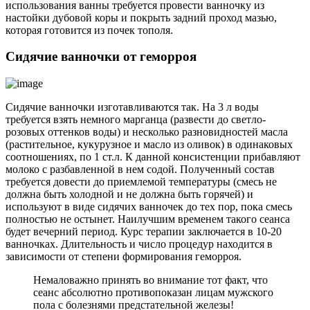
использования ванны требуется провести ванночку из
настойки дубовой коры и покрыть задний проход мазью,
которая готовится из почек тополя.
Сидячие ванночки от геморроя
Сидячие ванночки изготавливаются так. На 3 л воды
требуется взять немного марганца (развести до светло-
розовых оттенков воды) и несколько разновидностей масла
(растительное, кукурузное и масло из оливок) в одинаковых
соотношениях, по 1 ст.л. К данной консистенции прибавляют
молоко с разбавленной в нем содой. Полученный состав
требуется довести до приемлемой температуры (смесь не
должна быть холодной и не должна быть горячей) и
используют в виде сидячих ванночек до тех пор, пока смесь
полностью не остынет. Наилучшим временем такого сеанса
будет вечерний период. Курс терапии заключается в 10-20
ванночках. Длительность и число процедур находится в
зависимости от степени формирования геморроя.
Немаловажно принять во внимание тот факт, что
сеанс абсолютно противопоказан лицам мужского
пола с болезнями предстательной железы!