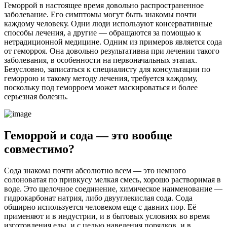
Геморрой в настоящее время довольно распространенное
заболевание. Его симптомы могут быть знакомы почти
каждому человеку. Одни люди используют консервативные
способы лечения, а другие — обращаются за помощью к
нетрадиционной медицине. Одним из примеров является сода
от геморроя. Она довольно результативна при лечении такого
заболевания, в особенности на первоначальных этапах.
Безусловно, записаться к специалисту для консультации по
геморрою и такому методу лечения, требуется каждому,
поскольку под геморроем может маскироваться и более
серьезная болезнь.
Геморрой и сода — это вообще
совместимо?
Сода знакома почти абсолютно всем — это немного
солоноватая по привкусу мелкая смесь, хорошо растворимая в
воде. Это щелочное соединение, химическое наименование —
гидрокарбонат натрия, либо двууглекислая сода. Сода
обширно используется человеком еще с давних пор. Её
применяют и в индустрии, и в бытовых условиях во время
изготовления еды, и с целью наведения порядков, и в