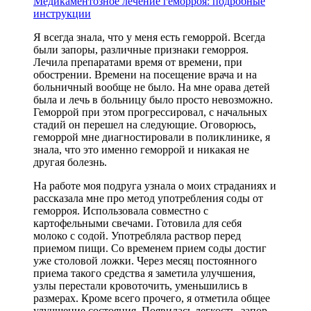
Медикаментозное лечение геморроя: подробные
инструкции
Я всегда знала, что у меня есть геморрой. Всегда
были запоры, различные признаки геморроя.
Лечила препаратами время от времени, при
обострении. Времени на посещение врача и на
больничный вообще не было. На мне орава детей
была и лечь в больницу было просто невозможно.
Геморрой при этом прогрессировал, с начальных
стадий он перешел на следующие. Оговорюсь,
геморрой мне диагностировали в поликлинике, я
знала, что это именно геморрой и никакая не
другая болезнь.
На работе моя подруга узнала о моих страданиях и
рассказала мне про метод употребления соды от
геморроя. Использовала совместно с
картофельными свечами. Готовила для себя
молоко с содой. Употребляла раствор перед
приемом пищи. Со временем прием соды достиг
уже столовой ложки. Через месяц постоянного
приема такого средства я заметила улучшения,
узлы перестали кровоточить, уменьшились в
размерах. Кроме всего прочего, я отметила общее
улучшение состояния. Появилась легкость, запор