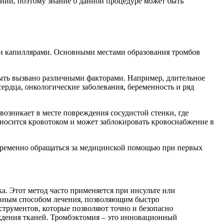
ений, поэтому знание о данной процедуре может быть
ми капиллярами. Основными местами образования тромбов
быть вызвано различными факторами. Например, длительное
рдца, онкологические заболевания, беременность и ряд
 возникает в месте повреждения сосудистой стенки, где
еносится кровотоком и может заблокировать кровоснабжение в
евременно обращаться за медицинской помощью при первых
а. Этот метод часто применяется при инсульте или
тивным способом лечения, позволяющим быстро
струментов, которые позволяют точно и безопасно
ждения тканей. Тромбэктомия – это инновационный