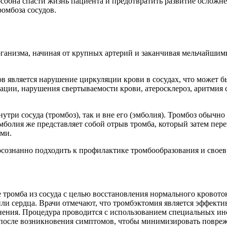
особна спасти жизнь пациента и предотвратить развитие осложн
ромбоза сосудов.
организма, начиная от крупных артерий и заканчивая мельчайши
в является нарушение циркуляции крови в сосудах, что может 
ии, нарушения свертываемости крови, атеросклероз, аритмия се
утри сосуда (тромбоз), так и вне его (эмболия). Тромбоз обычно
мболия же представляет собой отрыв тромба, который затем пер
ями.
осознанно подходить к профилактике тромбообразования и сво
 тромба из сосуда с целью восстановления нормального кровоток
или сердца. Врачи отмечают, что тромбэктомия является эффек
нения. Процедура проводится с использованием специальных ин
е после возникновения симптомов, чтобы минимизировать повре