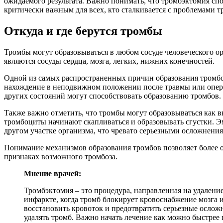
ожидаемого результата. Важно понимать, что тромбэктомия сп
критически важным для всех, кто сталкивается с проблемами т
Откуда и где берутся тромбы
Тромбы могут образовываться в любом сосуде человеческого 
являются сосуды сердца, мозга, легких, нижних конечностей.
Одной из самых распространенных причин образования тромбо
нахождение в неподвижном положении после травмы или операц
других состояний могут способствовать образованию тромбов.
Также важно отметить, что тромбы могут образовываться как вн
тромбоциты начинают скапливаться и образовывать сгустки. Э
другом участке организма, что чревато серьезными осложнени
Понимание механизмов образования тромбов позволяет более 
признаках возможного тромбоза.
Мнение врачей:
Тромбэктомия – это процедура, направленная на удаление
инфаркте, когда тромб блокирует кровоснабжение мозга 
восстановить кровоток и предотвратить серьезные ослож
удалять тромб. Важно начать лечение как можно быстре