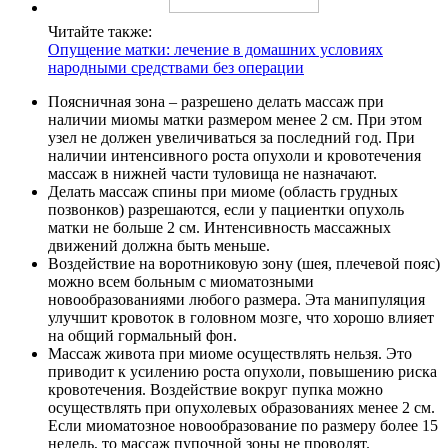
Читайте также:
Опущение матки: лечение в домашних условиях
народными средствами без операции
Поясничная зона – разрешено делать массаж при
наличии миомы матки размером менее 2 см. При этом
узел не должен увеличиваться за последний год. При
наличии интенсивного роста опухоли и кровотечения
массаж в нижней части туловища не назначают.
Делать массаж спины при миоме (область грудных
позвонков) разрешаются, если у пациентки опухоль
матки не больше 2 см. Интенсивность массажных
движений должна быть меньше.
Воздействие на воротниковую зону (шея, плечевой пояс)
можно всем больным с миоматозными
новообразованиями любого размера. Эта манипуляция
улучшит кровоток в головном мозге, что хорошо влияет
на общий гормальный фон.
Массаж живота при миоме осуществлять нельзя. Это
приводит к усилению роста опухоли, повышению риска
кровотечения. Воздействие вокруг пупка можно
осуществлять при опухолевых образованиях менее 2 см.
Если миоматозное новообразование по размеру более 15
недель, то массаж пупочной зоны не проводят.