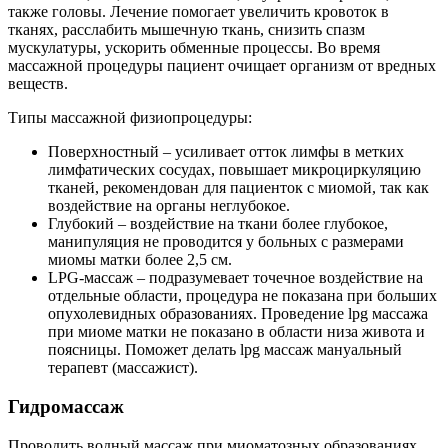
также головы. Лечение помогает увеличить кровоток в
тканях, расслабить мышечную ткань, снизить спазм
мускулатуры, ускорить обменные процессы. Во время
массажной процедуры пациент очищает организм от вредных
веществ.
Типы массажной физиопроцедуры:
Поверхностный – усиливает отток лимфы в метких
лимфатических сосудах, повышает микроциркуляцию
тканей, рекомендован для пациенток с миомой, так как
воздействие на органы неглубокое.
Глубокий – воздействие на ткани более глубокое,
манипуляция не проводится у больных с размерами
миомы матки более 2,5 см.
LPG-массаж – подразумевает точечное воздействие на
отдельные области, процедура не показана при больших
опухолевидных образованиях. Проведение lpg массажа
при миоме матки не показано в области низа живота и
поясницы. Поможет делать lpg массаж мануальный
терапевт (массажист).
Г
идромассаж
Проводить водный массаж при миоматозных образованиях