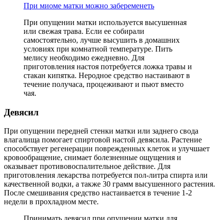
При миоме матки можно забеременеть
При опущении матки используется высушенная
или свежая трава. Если ее собирали
самостоятельно, лучше высушить в домашних
условиях при комнатной температуре. Пить
мелису необходимо ежедневно. Для
приготовления настоя потребуется ложка травы и
стакан кипятка. Неродное средство настаивают в
течение получаса, процеживают и пьют вместо
чая.
Д
евясил
При опущении передней стенки матки или заднего свода
влагалища помогает спиртовой настой девясила. Растение
способствует регенерации поврежденных клеток и улучшает
кровообращение, снимает болезненные ощущения и
оказывает противовоспалительное действие. Для
приготовления лекарства потребуется пол-литра спирта или
качественной водки, а также 30 грамм высушенного растения.
После смешивания средство настаивается в течение 1-2
недели в прохладном месте.
Принимать девясил при опущении матки для