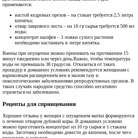
применяются:
настой кедровых орехов – на стакан требуется 2,5 литра
кипятка;
отвар лаврового листа – на 10 гр сырья требуется 500 мл
воды;
концентрат шалфея – 3 ложки сухого растения
необходимо настаивать в литре кипятка.
Ванны при опущении можно принимать на протяжении 15
минут ежедневно или через день.
Важно, чтобы температура
воды не превышала 38 градусов
. Отказаться от таких
процедур в домашних условиях рекомендуется женщинам с
варикозным расширением вен в малом тазу и
онкологическими заболеваниями репродуктивных органов. В
таких случаях народное средство способно негативно
отразиться на заболевании.
Р
ецепты для спринцевания
Хорошие отзывы у женщин с опущением матки формируются
о лечении отваром дубовой коры. В домашних условиях
можно приготовить концентрат из 10 гр сырья и 1 стакана
воды. Заготовку необходимо довести до кипения, после чего
процедить и остудить.