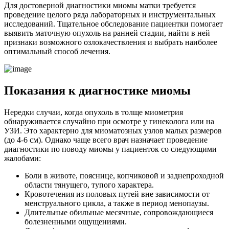
Для достоверной диагностики миомы матки требуется
проведение целого ряда лабораторных и инструментальных
исследований. Тщательное обследование пациентки помогает
выявить маточную опухоль на ранней стадии, найти в ней
признаки возможного озлокачествления и выбрать наиболее
оптимальный способ лечения.
П
оказания к диагностике миомы
Нередки случаи, когда опухоль в толще миометрия
обнаруживается случайно при осмотре у гинеколога или на
УЗИ. Это характерно для миоматозных узлов малых размеров
(до 4-6 см). Однако чаще всего врач назначает проведение
диагностики по поводу миомы у пациенток со следующими
жалобами:
Боли в животе, пояснице, копчиковой и заднепроходной
области тянущего, тупого характера.
Кровотечения из половых путей вне зависимости от
менструального цикла, а также в период менопаузы.
Длительные обильные месячные, сопровождающиеся
болезненными ощущениями.