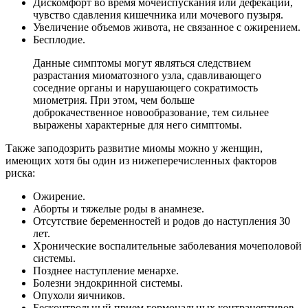
Дискомфорт во время мочеиспускания или дефекации,
чувство сдавления кишечника или мочевого пузыря.
Увеличение объемов живота, не связанное с ожирением.
Бесплодие.
Данные симптомы могут являться следствием
разрастания миоматозного узла, сдавливающего
соседние органы и нарушающего сократимость
миометрия. При этом, чем больше
доброкачественное новообразование, тем сильнее
выражены характерные для него симптомы.
Также заподозрить развитие миомы можно у женщин,
имеющих хотя бы один из нижеперечисленных факторов
риска:
Ожирение.
Аборты и тяжелые роды в анамнезе.
Отсутствие беременностей и родов до наступления 30
лет.
Хронические воспалительные заболевания мочеполовой
системы.
Позднее наступление менархе.
Болезни эндокринной системы.
Опухоли яичников.
Бесконтрольный прием гормональных контрацептивов.