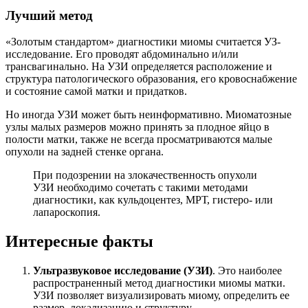
Л
учший метод
«Золотым стандартом» диагностики миомы считается УЗ-
исследование. Его проводят абдоминально и/или
трансвагинально. На УЗИ определяется расположение и
структура патологического образования, его кровоснабжение
и состояние самой матки и придатков.
Но иногда УЗИ может быть неинформативно. Миоматозные
узлы малых размеров можно принять за плодное яйцо в
полости матки, также не всегда просматриваются малые
опухоли на задней стенке органа.
При подозрении на злокачественность опухоли
УЗИ необходимо сочетать с такими методами
диагностики, как кульдоцентез, МРТ, гистеро- или
лапароскопия.
Интересные факты
Ультразвуковое исследование (УЗИ)
. Это наиболее
распространенный метод диагностики миомы матки.
УЗИ позволяет визуализировать миому, определить ее
размер, локализацию и структуру.