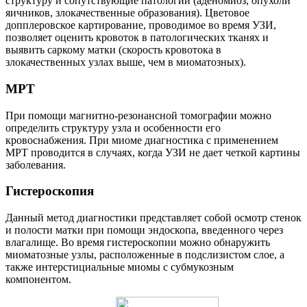
структуру и сопутствующие патологии (аденомиоз, опухоли
яичников, злокачественные образования). Цветовое
допплеровское картирование, проводимое во время УЗИ,
позволяет оценить кровоток в патологических тканях и
выявить саркому матки (скорость кровотока в
злокачественных узлах выше, чем в миоматозных).
М
РТ
При помощи магнитно-резонансной томографии можно
определить структуру узла и особенности его
кровоснабжения. При миоме диагностика с применением
МРТ проводится в случаях, когда УЗИ не дает четкой картины
заболевания.
Г
истероскопия
Данный метод диагностики представляет собой осмотр стенок
и полости матки при помощи эндоскопа, введенного через
влагалище. Во время гистероскопии можно обнаружить
миоматозные узлы, расположенные в подслизистом слое, а
также интерстициальные миомы с субмукозным
компонентом.