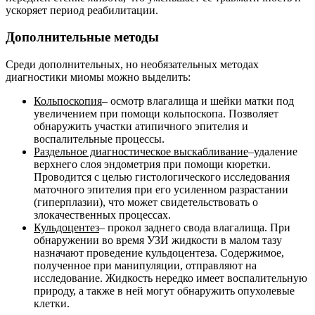
ускоряет период реабилитации.
Д
ополнительные методы
Среди дополнительных, но необязательных методах
диагностики миомы можно выделить:
Кольпоскопия
– осмотр влагалища и шейки матки под
увеличением при помощи кольпоскопа. Позволяет
обнаружить участки атипичного эпителия и
воспалительные процессы.
Раздельное диагностическое выскабливание
–удаление
верхнего слоя эндометрия при помощи кюретки.
Проводится с целью гистологического исследования
маточного эпителия при его усиленном разрастании
(гиперплазии), что может свидетельствовать о
злокачественных процессах.
Кульдоцентез
– прокол заднего свода влагалища. При
обнаружении во время УЗИ жидкости в малом тазу
назначают проведение кульдоцентеза. Содержимое,
полученное при манипуляции, отправляют на
исследование. Жидкость нередко имеет воспалительную
природу, а также в ней могут обнаружить опухолевые
клетки.