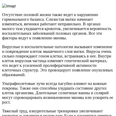
Отсутствие половой жизни также ведет к нарушению
гормонального баланса. Слизистая матки начинает
изменяться, яичники работают неправильно. В органах
малого таза ухудшается кровоток, увеличивается вероятность
воспалительных заболеваний половых органов. Все эти
факторы ведут к появлению миомы.
Вирусные и воспалительные патологии вызывают изменение
и повреждение клеток мышечного слоя матки. Вирусы очень
сильно повреждают геном клетки, встраиваясь в нее. Внутри
клеток вирусная частица изменяет генетический материал,
что ведет к усиленной пролиферативной активности
клеточных структур. Это провоцирует появление опухолевых
образований.
Ультрафиолетовые лучи всегда пагубно влияют на кожные
покровы. Также они способны ухудшать состояние других
клеток организма. Длительные солнечные ванны и солярий
могут спровоцировать возникновение миомы или ускорить ее
рост.
Тяжелый труд, изнурительные тренировки увеличивают
кровоток и давление в малом тазу. Если у пациентки имеется