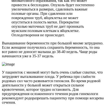
миоматозного образования, так как это может
привести к бесплодию. Опухоль будет постепенно
увеличиваться в размерах, сдавливать важные
половые органы. При сдавлении или
повреждении труб, яйцеклетка не может
опуститься в полость матки. Перекрытие
опухолью маточных труб не дает проникать
мужским половым клеткам к яйцеклетке.
Оплодотворения не происходит.
Вынашивание беременности при большой миоме затруднено.
Если женщине получилось сохранить беременность, то она
все равно не доносит малыша до 38-40 недель. Чаще роды
начинаются уже в 35-37 недель.
У пациенток с миомой могут быть очень слабые схватки, что
затрудняет выталкивание плода. У ребенка при слабости
родовых сил часто развивается гипоксия. Во время родовой
деятельности у больной может открыться сильное
кровотечение, которое трудно остановить. Для
предупреждения осложненного течения родов гинекологи
рекомендуют родоразрешать пациентку при помощи кесарева
сечения.