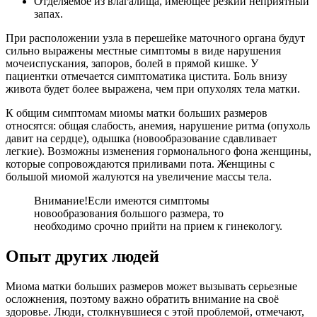
Отделяемое из влагалища, имеющее резкий неприятный
запах.
При расположении узла в перешейке маточного органа будут
сильно выражены местные симптомы в виде нарушения
мочеиспускания, запоров, болей в прямой кишке. У
пациентки отмечается симптоматика цистита. Боль внизу
живота будет более выражена, чем при опухолях тела матки.
К общим симптомам миомы матки больших размеров
относятся: общая слабость, анемия, нарушение ритма (опухоль
давит на сердце), одышка (новообразование сдавливает
легкие). Возможны изменения гормонального фона женщины,
которые сопровождаются приливами пота. Женщины с
большой миомой жалуются на увеличение массы тела.
Внимание!
Если имеются симптомы
новообразования большого размера, то
необходимо срочно прийти на прием к гинекологу.
Опыт других людей
Миома матки больших размеров может вызывать серьезные
осложнения, поэтому важно обратить внимание на своё
здоровье. Люди, столкнувшиеся с этой проблемой, отмечают,