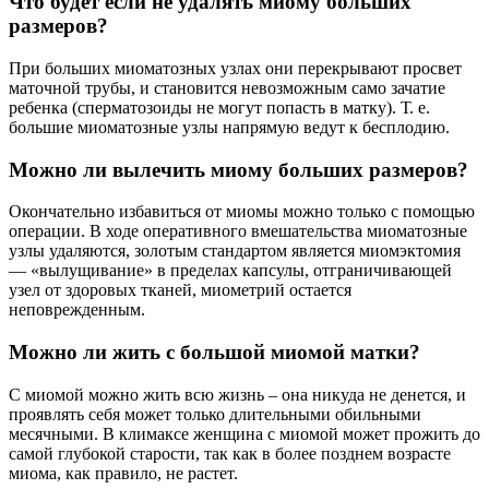
Что будет если не удалять миому больших
размеров?
При больших миоматозных узлах они перекрывают просвет
маточной трубы, и становится невозможным само зачатие
ребенка (сперматозоиды не могут попасть в матку). Т. е.
большие миоматозные узлы напрямую ведут к бесплодию.
Можно ли вылечить миому больших размеров?
Окончательно избавиться от миомы можно только с помощью
операции. В ходе оперативного вмешательства миоматозные
узлы удаляются, золотым стандартом является миомэктомия
— «вылущивание» в пределах капсулы, отграничивающей
узел от здоровых тканей, миометрий остается
неповрежденным.
Можно ли жить с большой миомой матки?
С миомой можно жить всю жизнь – она никуда не денется, и
проявлять себя может только длительными обильными
месячными. В климаксе женщина с миомой может прожить до
самой глубокой старости, так как в более позднем возрасте
миома, как правило, не растет.