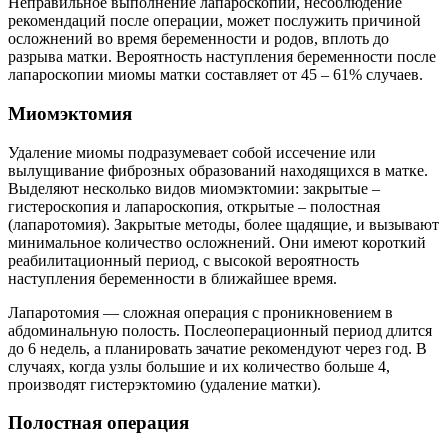
Неправильное выполнение лапароскопии, несоблюдение
рекомендаций после операции, может послужить причиной
осложнений во время беременности и родов, вплоть до
разрыва матки. Вероятность наступления беременности после
лапароскопии миомы матки составляет от 45 – 61% случаев.
М
иомэктомия
Удаление миомы подразумевает собой иссечение или
вылущивание фиброзных образований находящихся в матке.
Выделяют несколько видов миомэктомии: закрытые –
гистероскопия и лапароскопия, открытые – полостная
(лапаротомия). Закрытые методы, более щадящие, и вызывают
минимальное количество осложнений. Они имеют короткий
реабилитационный период, с высокой вероятность
наступления беременности в ближайшее время.
Лапаротомия — сложная операция с проникновением в
абдоминальную полость. Послеоперационный период длится
до 6 недель, а планировать зачатие рекомендуют через год. В
случаях, когда узлы большие и их количество больше 4,
производят гистерэктомию (удаление матки).
П
олостная операция