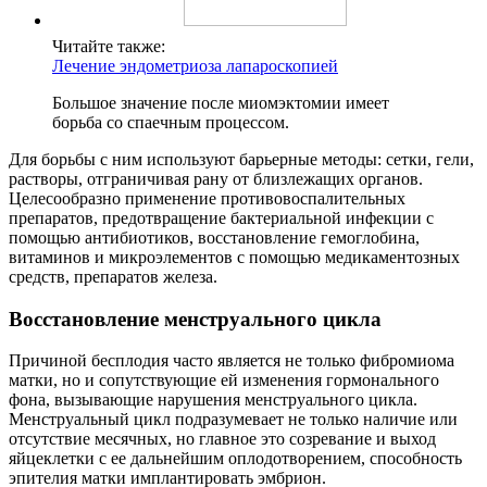
Читайте также:
Лечение эндометриоза лапароскопией
Большое значение после миомэктомии имеет
борьба со спаечным процессом.
Для борьбы с ним используют барьерные методы: сетки, гели,
растворы, отграничивая рану от близлежащих органов.
Целесообразно применение противовоспалительных
препаратов, предотвращение бактериальной инфекции с
помощью антибиотиков, восстановление гемоглобина,
витаминов и микроэлементов с помощью медикаментозных
средств, препаратов железа.
В
осстановление менструального цикла
Причиной бесплодия часто является не только фибромиома
матки, но и сопутствующие ей изменения гормонального
фона, вызывающие нарушения менструального цикла.
Менструальный цикл подразумевает не только наличие или
отсутствие месячных, но главное это созревание и выход
яйцеклетки с ее дальнейшим оплодотворением, способность
эпителия матки имплантировать эмбрион.