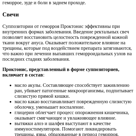
геморрое, зуде и боли в заднем проходе.
Свечи
Суппозитории от геморроя Проктонис эффективны при
внутренних формах заболевания. Введение ректальных свеч
позволяет восстановить целостность поврежденной кожной
ткани вокруг ануса. Оказывает положительное влияние на
трещины, которые под воздействием препарата затягиваются,
что важно при лечении выпавших геморроидальных узлов на
последних стадиях заболевания.
Проктонис, представленный в форме суппозиториев,
включает в состав
:
масло акулы. Составляющее способствует заживлению
ран, убивает патогенные микроорганизмы, подпитывает
слизистую прямой кишки.
масло какао восстанавливает поврежденную слизистую
оболочку, уменьшает воспаление.
глицерин облегчает процесс опорожнения кишечника,
оказывает смягчающее и увлажняющее влияние.
вытяжки алоэ и шалфея выступают в качестве
иммуностимуляторов. Помогают ликвидировать
трещины, язвы, образованные в период геморроя,