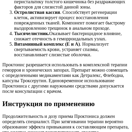
перистальтику толстого кишечника без раздражающих
факторов для слизистой данной зоны.
Остролистная кассия
. Способствует регенерации
клеток, активизирует процесс восстановления
поврежденных тканей. Компонент помогает быстрому
выздоровлению трещинок в анальном проходе.
Тысячелистник.
Оказывает бактерицидное влияние,
снижает отечность в геморроидальных узлах.
Витаминный комплекс (Е и А)
. Нормализует
свертываемость крови, устраняет спазмы,
восстанавливает слизистые оболочки.
Проктонис разрешается использовать в комплексной терапии
геморроя и хронических запорах. Препарат можно совмещать
с определенными медикаментами как Детралекс, Флебодиа,
капсулы Троксерутин. Единовременное использование
Проктониса с другими наружными средствами допускается
после консультации с врачом.
Инструкция по применению
Продолжительность и дозу приема Проктониса должен
определять специалист. При затягивании терапии вероятно
образование эффекта привыкания к составляющим препарата,