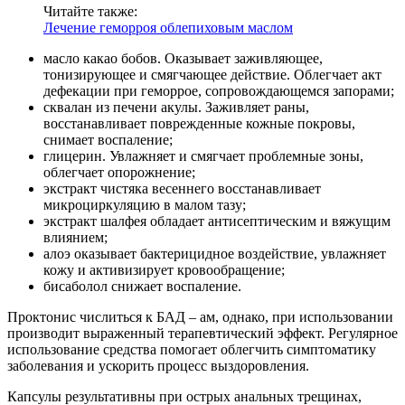
Читайте также:
Лечение геморроя облепиховым маслом
масло какао бобов. Оказывает заживляющее,
тонизирующее и смягчающее действие. Облегчает акт
дефекации при геморрое, сопровождающемся запорами;
сквалан из печени акулы. Заживляет раны,
восстанавливает поврежденные кожные покровы,
снимает воспаление;
глицерин. Увлажняет и смягчает проблемные зоны,
облегчает опорожнение;
экстракт чистяка весеннего восстанавливает
микроциркуляцию в малом тазу;
экстракт шалфея обладает антисептическим и вяжущим
влиянием;
алоэ оказывает бактерицидное воздействие, увлажняет
кожу и активизирует кровообращение;
бисаболол снижает воспаление.
Проктонис числиться к БАД – ам, однако, при использовании
производит выраженный терапевтический эффект. Регулярное
использование средства помогает облегчить симптоматику
заболевания и ускорить процесс выздоровления.
Капсулы результативны при острых анальных трещинах,