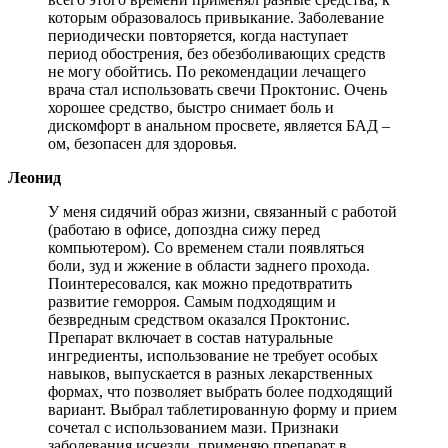
которым образовалось привыкание. Заболевание
периодически повторяется, когда наступает
период обострения, без обезболивающих средств
не могу обойтись. По рекомендации лечащего
врача стал использовать свечи Проктонис. Очень
хорошее средство, быстро снимает боль и
дискомфорт в анальном просвете, является БАД –
ом, безопасен для здоровья.
Леонид
У меня сидячий образ жизни, связанный с работой
(работаю в офисе, допоздна сижу перед
компьютером). Со временем стали появляться
боли, зуд и жжение в области заднего прохода.
Поинтересовался, как можно предотвратить
развитие геморроя. Самым подходящим и
безвредным средством оказался Проктонис.
Препарат включает в состав натуральные
ингредиенты, использование не требует особых
навыков, выпускается в разных лекарственных
формах, что позволяет выбрать более подходящий
вариант. Выбрал таблетированную форму и прием
сочетал с использованием мази. Признаки
заболевания исчезли, применяю препарат в