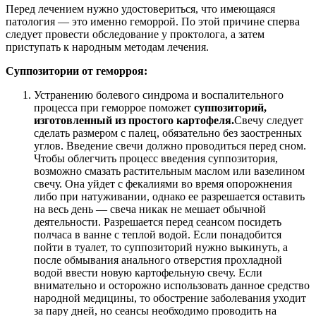
Перед лечением нужно удостовериться, что имеющаяся
патология — это именно геморрой. По этой причине сперва
следует провести обследование у проктолога, а затем
приступать к народным методам лечения.
Суппозитории от геморроя:
Устранению болевого синдрома и воспалительного
процесса при геморрое поможет
суппозиторий,
изготовленный из простого картофеля.
Свечу следует
сделать размером с палец, обязательно без заостренных
углов. Введение свечи должно проводиться перед сном.
Чтобы облегчить процесс введения суппозитория,
возможно смазать растительным маслом или вазелином
свечу. Она уйдет с фекалиями во время опорожнения
либо при натуживании, однако ее разрешается оставить
на весь день — свеча никак не мешает обычной
деятельности. Разрешается перед сеансом посидеть
полчаса в ванне с теплой водой. Если понадобится
пойти в туалет, то суппозиторий нужно выкинуть, а
после обмывания анального отверстия прохладной
водой ввести новую картофельную свечу. Если
внимательно и осторожно использовать данное средство
народной медицины, то обострение заболевания уходит
за пару дней, но сеансы необходимо проводить на