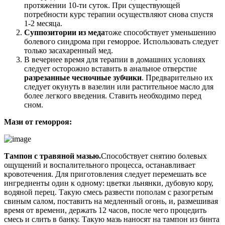
протяжении 10-ти суток. При существующей
потребности курс терапии осуществляют снова спустя
1-2 месяца.
Суппозитории из меда
тоже способствует уменьшению
болевого синдрома при геморрое. Использовать следует
только засахаренный мед.
В вечернее время для терапии в домашних условиях
следует осторожно вставить в анальное отверстие
разрезанные чесночные зубчики
. Предварительно их
следует окунуть в вазелин или растительное масло для
более легкого введения. Ставить необходимо перед
сном.
Мази от геморроя:
Тампон с травяной мазью.
Способствует снятию болевых
ощущений и воспалительного процесса, останавливает
кровотечения. Для приготовления следует перемешать все
ингредиенты один к одному: цветки льнянки, дубовую кору,
водяной перец. Такую смесь развести пополам с разогретым
свиным салом, поставить на медленный огонь, и, размешивая
время от времени, держать 12 часов, после чего процедить
смесь и слить в банку. Такую мазь наносят на тампон из бинта