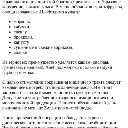
Правила питания при этой болезни предполагают 5-разовое
кормление, каждые 3 часа. В меню обязаны вступать фрукты,
овощи и злаковые
.
Необходимо кушать:
морковь,
кабачки,
свеклу,
брокколи,
капусту,
сушенные и свежие абрикосы,
яблоки.
Из зерновых преимущество уделяется кашам (овсяная,
гречневая, перловая). Хлеб должен быть только из муки
грубого помола.
С целью стимуляции сокращения кишечного тракта следует
каждый день потреблять подсолнечное масло. Им стоит
заправлять салаты взамен майонеза, соусов и сметаны.
Допускается употребление отварного нежирного мясо и
молочнокислой продукции. Пациент обязан каждый день
выпивать не меньше 2-х литров чистой воды.
После проведенной операции соблюдается строгое
диетическое питание в течение всего срока реабилитации.
Чтобы болезнь не возвращалась, следует и далее соблюдать