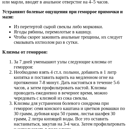
или марли, вводят в анальное отверстие на 4–5 часов.
Устраняют болевые ощущения при геморрое примочки и
мази:
Из перетертой сырой свеклы либо морковки.
Ягоды рябины, перемолотые в кашицу.
Чтобы скорее заживить анальные трещины, их следует
смазывать ихтиолом раз в сутки.
Клизмы от геморроя:
За 7 дней уменьшают узлы следующие клизмы от
геморроя:
Необходимо взять 4 ст.л. полыни, добавить в 1 литр
кипятка и поставить варить на медленном огне на
протяжении 7-8 минут. Дать настояться в течение 5-6
часов, а затем профильтровать настой. Клизмы
проводить ежедневно в вечернее время, можно
чередовать с клизмой из сока свеклы.
Клизмы для устранения болевого синдрома при
геморрое: семя конского каштана и цветков ромашки по
30 грамм, дубовая кора 50 грамм, листья шалфея 30
грамм, 2 литра кипящей воды. Все это оставить
настаиваться, закутав на 3-4 часа. Затем профильтровать