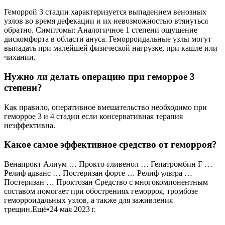
Геморрой 3 стадии характеризуется выпадением венозных
узлов во время дефекации и их невозможностью втянуться
обратно. Симптомы: Аналогичное 1 степени ощущение
дискомфорта в области ануса. Геморроидальные узлы могут
выпадать при малейшей физической нагрузке, при кашле или
чихании.
Нужно ли делать операцию при геморрое 3
степени?
Как правило, оперативное вмешательство необходимо при
геморрое 3 и 4 стадии если консервативная терапия
неэффективна.
Какое самое эффективное средство от геморроя?
Венапрокт Алиум … Прокто-гливенол … Гепатромбин Г …
Релиф адванс … Постеризан форте … Релиф ультра …
Постеризан … Проктозан Средство с многокомпонентным
составом помогает при обострениях геморроя, тромбозе
геморроидальных узлов, а также для заживления
трещин.Ещё•24 мая 2023 г.