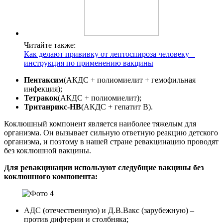
Читайте также:
Как делают прививку от лептоспироза человеку –
инструкция по применению вакцины
Пентаксим
(АКДС + полиомиелит + гемофильная
инфекция);
Тетракок
(АКДС + полиомиелит);
Тританрикс-НВ
(АКДС + гепатит В).
Коклюшный компонент является наиболее тяжелым для
организма. Он вызывает сильную ответную реакцию детского
организма, и поэтому в нашей стране ревакцинацию проводят
без коклюшной вакцины.
Для ревакцинации используют следубщие вакцины без
коклюшного компонента:
АДС (отечественную) и Д.В.Вакс (зарубежную) –
против дифтерии и столбняка;