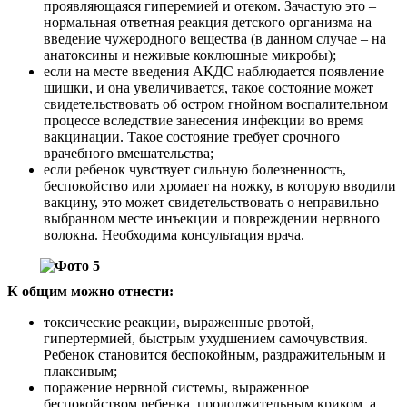
проявляющаяся гиперемией и отеком. Зачастую это –
нормальная ответная реакция детского организма на
введение чужеродного вещества (в данном случае – на
анатоксины и неживые коклюшные микробы);
если на месте введения АКДС наблюдается появление
шишки, и она увеличивается, такое состояние может
свидетельствовать об остром гнойном воспалительном
процессе вследствие занесения инфекции во время
вакцинации. Такое состояние требует срочного
врачебного вмешательства;
если ребенок чувствует сильную болезненность,
беспокойство или хромает на ножку, в которую вводили
вакцину, это может свидетельствовать о неправильно
выбранном месте инъекции и повреждении нервного
волокна. Необходима консультация врача.
К общим можно отнести:
токсические реакции, выраженные рвотой,
гипертермией, быстрым ухудшением самочувствия.
Ребенок становится беспокойным, раздражительным и
плаксивым;
поражение нервной системы, выраженное
беспокойством ребенка, продолжительным криком, а