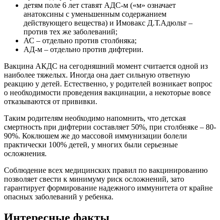
детям поле 6 лет ставят АДС-м («м» означает
анатоксины с уменьшенным содержанием
действующего вещества) и Имовакс Д.Т.Адюльт –
против тех же заболеваний;
АС – отдельно против столбняка;
АД-м – отдельно против дифтерии.
Вакцина АКДС на сегодняшний момент считается одной из
наиболее тяжелых. Иногда она дает сильную ответную
реакцию у детей. Естественно, у родителей возникает вопрос
о необходимости проведения вакцинации, а некоторые вовсе
отказываются от прививки.
Таким родителям необходимо напомнить, что детская
смертность при дифтерии составляет 50%, при столбняке – 80-
90%. Коклюшем же до массовой иммунизации болели
практически 100% детей, у многих были серьезные
осложнения.
Соблюдение всех медицинских правил по вакцинированию
позволяет свести к минимуму риск осложнений, зато
гарантирует формирование надежного иммунитета от крайне
опасных заболеваний у ребенка.
Интересные факты