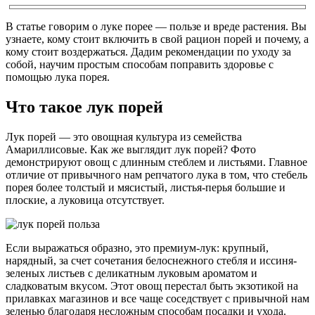
В статье говорим о луке порее — пользе и вреде растения. Вы
узнаете, кому стоит включить в свой рацион порей и почему, а
кому стоит воздержаться. Дадим рекомендации по уходу за
собой, научим простым способам поправить здоровье с
помощью лука порея.
Что такое лук порей
Лук порей — это овощная культура из семейства
Амариллисовые. Как же выглядит лук порей? Фото
демонстрируют овощ с длинным стеблем и листьями. Главное
отличие от привычного нам репчатого лука в том, что стебель
порея более толстый и мясистый, листья-перья большие и
плоские, а луковица отсутствует.
Если выражаться образно, это премиум-лук: крупный,
нарядный, за счет сочетания белоснежного стебля и иссиня-
зеленых листьев с деликатным луковым ароматом и
сладковатым вкусом. Этот овощ перестал быть экзотикой на
прилавках магазинов и все чаще соседствует с привычной нам
зеленью благодаря несложным способам посадки и ухода.