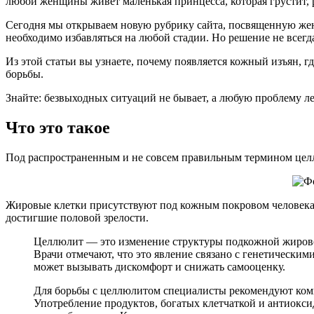
любой женщины живет маленькая принцесса, которая грустит, р
Сегодня мы открываем новую рубрику сайта, посвященную же
необходимо избавляться на любой стадии. Но решение не всегда
Из этой статьи вы узнаете, почему появляется кожный изъян, г
борьбы.
Знайте: безвыходных ситуаций не бывает, а любую проблему л
Что это такое
Под распространенным и не совсем правильным термином цел
Жировые клетки присутствуют под кожным покровом человека.
достигшие половой зрелости.
Целлюлит — это изменение структуры подкожной жировой 
Врачи отмечают, что это явление связано с генетически
может вызывать дискомфорт и снижать самооценку.
Для борьбы с целлюлитом специалисты рекомендуют комп
Употребление продуктов, богатых клетчаткой и антиокс