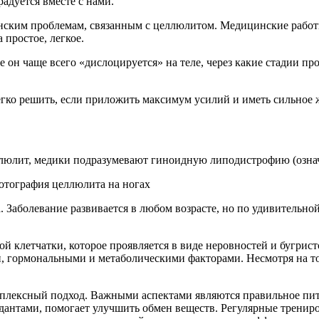
адуется вместе с нами.
нским проблемам, связанным с целлюлитом. Медицинские работ
 простое, легкое.
де он чаще всего «дислоцируется» на теле, через какие стадии 
егко решить, если приложить максимум усилий и иметь сильное 
люлит, медики подразумевают гиноидную липодистрофию (означ
 Заболевание развивается в любом возрасте, но по удивительн
клетчатки, которое проявляется в виде неровностей и бугристос
ми, гормональными и метаболическими факторами. Несмотря на т
лексный подход. Важными аспектами являются правильное питан
идантами, помогает улучшить обмен веществ. Регулярные трен