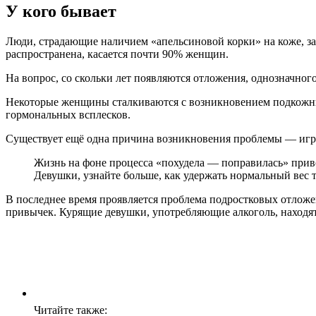
У кого бывает
Люди, страдающие наличием «апельсиновой корки» на коже, за
распространена, касается почти 90% женщин.
На вопрос, со скольки лет появляются отложения, однозначного
Некоторые женщины сталкиваются с возникновением подкожных
гормональных всплесков.
Существует ещё одна причина возникновения проблемы — игра
Жизнь на фоне процесса «похудела — поправилась» приво
Девушки, узнайте больше, как удержать нормальный вес т
В последнее время проявляется проблема подростковых отложе
привычек. Курящие девушки, употребляющие алкоголь, находят
Читайте также: