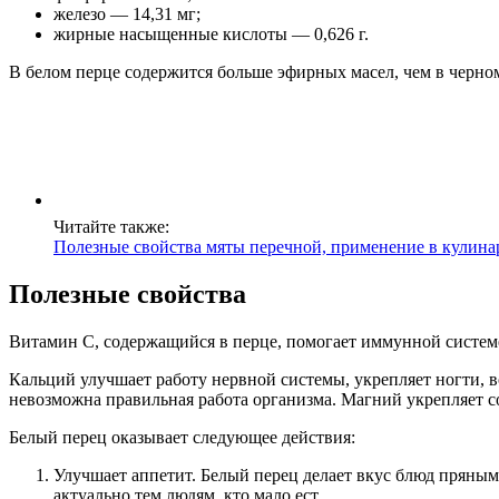
железо — 14,31 мг;
жирные насыщенные кислоты — 0,626 г.
В белом перце содержится больше эфирных масел, чем в черно
Читайте также:
Полезные свойства мяты перечной, применение в кулина
Полезные свойства
Витамин С, содержащийся в перце, помогает иммунной системе 
Кальций улучшает работу нервной системы, укрепляет ногти, в
невозможна правильная работа организма. Магний укрепляет со
Белый перец оказывает следующее действия:
Улучшает аппетит. Белый перец делает вкус блюд пряным
актуально тем людям, кто мало ест.