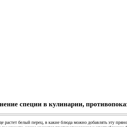
енение специи в кулинарии, противопока
где растет белый перец, в какие блюда можно добавлять эту прян