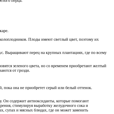
елого перца.
каре.
околоплодников. Плоды имеют светлый цвет, поэтому их
ус. Выращивают перец на крупных плантациях, где по всему
ановятся зеленого цвета, но со временем приобретают желтый
аются от грозди.
, пока она не приобретет серый или белый оттенок.
ву. Он содержит антиоксиданты, которые помогают
рения, стимулируя выработку желудочного сока и
х, супах и мясных блюдах, где он может заменить