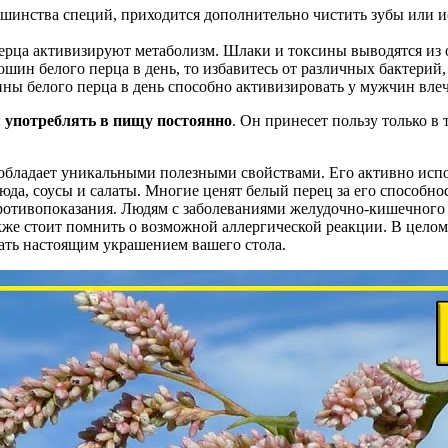
ьшинства специй, приходится дополнительно чистить зубы или и
ерца активизируют метаболизм. Шлаки и токсины выводятся из о
шин белого перца в день, то избавитесь от различных бактерий,
ны белого перца в день способно активизировать у мужчин влеч
я употреблять в пищу постоянно
. Он принесет пользу только в 
, обладает уникальными полезными свойствами. Его активно исп
юда, соусы и салаты. Многие ценят белый перец за его способно
противопоказания. Людям с заболеваниями желудочно-кишечного тр
кже стоит помнить о возможной аллергической реакции. В целом,
ать настоящим украшением вашего стола.