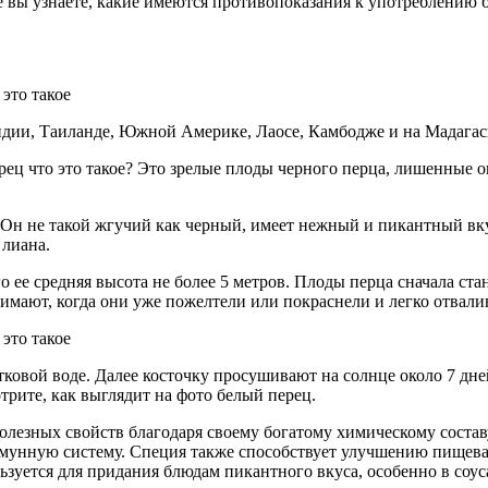
 вы узнаете, какие имеются противопоказания к употреблению б
ндии, Таиланде, Южной Америке, Лаосе, Камбодже и на Мадагас
ерец что это такое? Это зрелые плоды черного перца, лишенные 
 Он не такой жгучий как черный, имеет нежный и пикантный вк
 лиана.
о ее средняя высота не более 5 метров. Плоды перца сначала ст
имают, когда они уже пожелтели или покраснели и легко отвалив
ковой воде. Далее косточку просушивают на солнце около 7 дней
рите, как выглядит на фото белый перец.
олезных свойств благодаря своему богатому химическому соста
мунную систему. Специя также способствует улучшению пищева
зуется для придания блюдам пикантного вкуса, особенно в соуса