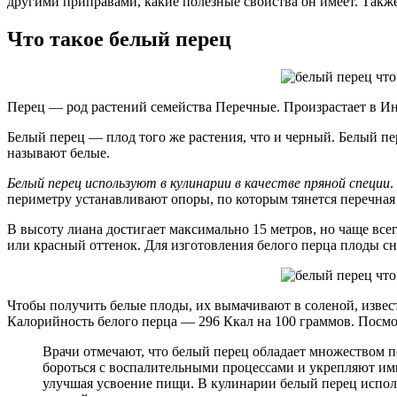
другими приправами, какие полезные свойства он имеет. Также
Что такое белый перец
Перец — род растений семейства Перечные. Произрастает в И
Белый перец — плод того же растения, что и черный. Белый п
называют белые.
Белый перец используют в кулинарии в качестве пряной специи
.
периметру устанавливают опоры, по которым тянется перечная
В высоту лиана достигает максимально 15 метров, но чаще всег
или красный оттенок. Для изготовления белого перца плоды сн
Чтобы получить белые плоды, их вымачивают в соленой, извест
Калорийность белого перца — 296 Ккал на 100 граммов. Посмот
Врачи отмечают, что белый перец обладает множеством п
бороться с воспалительными процессами и укрепляют им
улучшая усвоение пищи. В кулинарии белый перец исполь