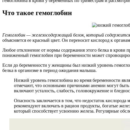
гемоглобина в крови у беременных по триместрам и рассмотр
Что такое гемоглобин
Гемоглобин — железосодержащий белок, который содержится 
объясняется ее красный цвет. Он переносит кислород к органа
Любое отклонение от нормы содержания этого белка в крови п
пониженный гемоглобин при беременности может спровоцироват
Если до беременности у женщины был низкий уровень гемоглоб
белка в организме в период ожидания малыша.
Низкий уровень гемоглобина во время беременности являе
отмечают, что основными причинами анемии могут быть 
включают усталость, слабость, головокружение и бледнос
Опасность заключается в том, что недостаток кислорода
рекомендуют включать в рацион продукты, богатые железо
который способствует усвоению железа. Регулярные обсл