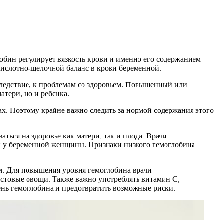
лобин регулирует вязкость крови и именно его содержанием
 кислотно-щелочной баланс в крови беременной.
следствие, к проблемам со здоровьем. Повышенный или
тери, но и ребенка.
ах. Поэтому крайне важно следить за нормой содержания этого
ться на здоровье как матери, так и плода. Врачи
ви у беременной женщины. Признаки низкого гемоглобина
ям. Для повышения уровня гемоглобина врачи
листовые овощи. Также важно употреблять витамин C,
ень гемоглобина и предотвратить возможные риски.