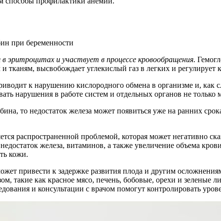
им способы профилактики анемии.
в эритроцитах и участвует в процессе кровообращения
. Гемог
м и тканям, высвобождает углекислый газ в легких и регулирует
риводит к нарушению кислородного обмена в организме и, как 
ь нарушения в работе систем и отдельных органов не только ма
ина, то недостаток железа может появиться уже на ранних срок
тся распространенной проблемой, которая может негативно сказа
недостаток железа, витаминов, а также увеличение объема кро
ть кожи.
 может привести к задержке развития плода и другим осложнени
м, такие как красное мясо, печень, бобовые, орехи и зеленые 
едования и консультации с врачом помогут контролировать уров