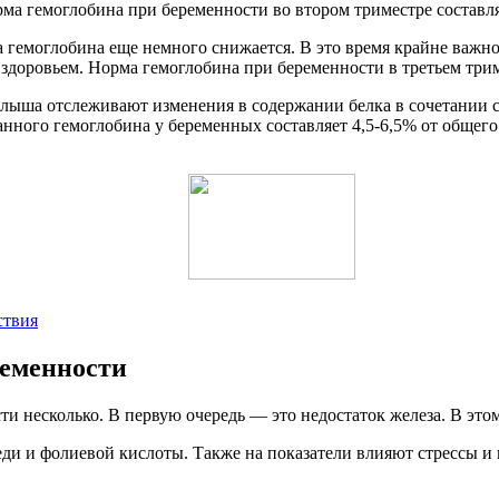
а гемоглобина при беременности во втором триместре составляе
ма гемоглобина еще немного снижается. В это время крайне важн
здоровьем. Норма гемоглобина при беременности в третьем триме
алыша отслеживают изменения в содержании белка в сочетании 
анного гемоглобина у беременных составляет 4,5-6,5% от общег
.
ствия
ременности
и несколько. В первую очередь — это недостаток железа. В этом
меди и фолиевой кислоты. Также на показатели влияют стрессы 