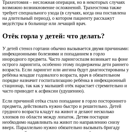
Трахеотомия – несложная операция, но в некоторых случаях
возможно возникновение осложнений. Трахеостома также
требует специального ухода (в случаях, когда она поставлена
на длительный период), о котором пациенту расскажут
медсёстры в больнице или лечащий врач.
Отёк горла у детей: что делать?
У детей стеноз гортани обычно вызывается двумя причинами:
инфекционными болезнями и попаданием в горло
инородного предмета. Часто ларингоспазм возникает на фоне
острого ларингита, особенно этому подвержены дети раннего
возраста. Если ларингит или ангина будут диагностированы у
ребёнка младше годовалого возраста, врач в обязательном
порядке назначит госпитализацию ребёнка в инфекционный
стационар, так как у малышей отёк нарастает стремительно и
часто приводит к асфиксии (удушению).
Если причиной отёка стало попадание в горло постороннего
предмета, действовать нужно быстро и решительно. Детей
грудного возраста кладут на живот и делают несколько
хлопков по области между лопаток. Детям постарше
необходимо надавливать на живот по направлению снизу
вверх. Параллельно нужно обязательно вызывать бригаду