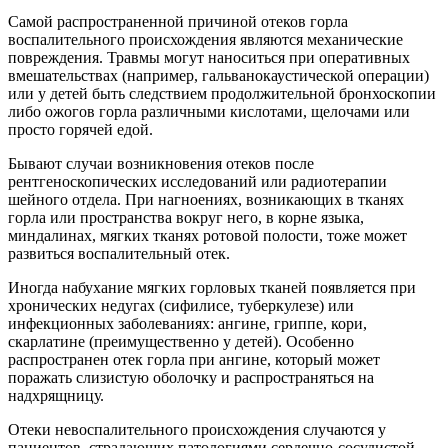
Самой распространенной причиной отеков горла
воспалительного происхождения являются механические
повреждения. Травмы могут наноситься при оперативных
вмешательствах (например, гальванокаустической операции)
или у детей быть следствием продолжительной бронхоскопии
либо ожогов горла различными кислотами, щелочами или
просто горячей едой.
Бывают случаи возникновения отеков после
рентгеноскопических исследований или радиотерапии
шейного отдела. При нагноениях, возникающих в тканях
горла или пространства вокруг него, в корне языка,
миндалинах, мягких тканях ротовой полости, тоже может
развиться воспалительный отек.
Иногда набухание мягких горловых тканей появляется при
хронических недугах (сифилисе, туберкулезе) или
инфекционных заболеваниях: ангине, гриппе, кори,
скарлатине (преимущественно у детей). Особенно
распространен отек горла при ангине, который может
поражать слизистую оболочку и распространяться на
надхрящницу.
Отеки невоспалительного происхождения случаются у
пациентов, страдающих патологиями сердечно-сосудистой