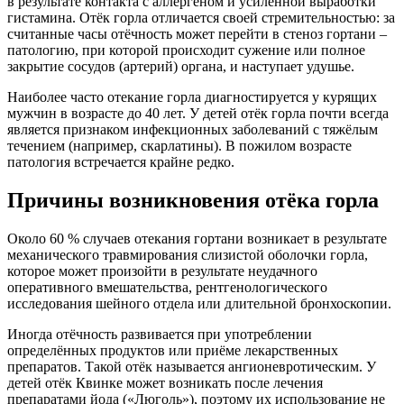
в результате контакта с аллергеном и усиленной выработки
гистамина. Отёк горла отличается своей стремительностью: за
считанные часы отёчность может перейти в стеноз гортани –
патологию, при которой происходит сужение или полное
закрытие сосудов (артерий) органа, и наступает удушье.
Наиболее часто отекание горла диагностируется у курящих
мужчин в возрасте до 40 лет. У детей отёк горла почти всегда
является признаком инфекционных заболеваний с тяжёлым
течением (например, скарлатины). В пожилом возрасте
патология встречается крайне редко.
Причины возникновения отёка горла
Около 60 % случаев отекания гортани возникает в результате
механического травмирования слизистой оболочки горла,
которое может произойти в результате неудачного
оперативного вмешательства, рентгенологического
исследования шейного отдела или длительной бронхоскопии.
Иногда отёчность развивается при употреблении
определённых продуктов или приёме лекарственных
препаратов. Такой отёк называется ангионевротическим. У
детей отёк Квинке может возникать после лечения
препаратами йода («Люголь»), поэтому их использование не