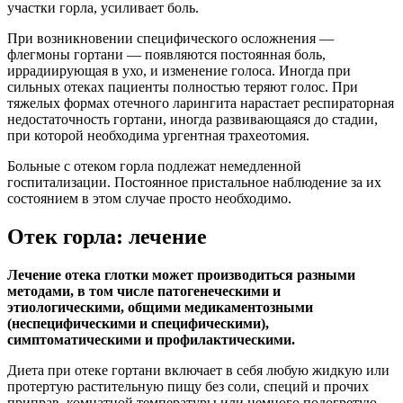
участки горла, усиливает боль.
При возникновении специфического осложнения —
флегмоны гортани — появляются постоянная боль,
иррадиирующая в ухо, и изменение голоса. Иногда при
сильных отеках пациенты полностью теряют голос. При
тяжелых формах отечного ларингита нарастает респираторная
недостаточность гортани, иногда развивающаяся до стадии,
при которой необходима ургентная трахеотомия.
Больные с отеком горла подлежат немедленной
госпитализации. Постоянное пристальное наблюдение за их
состоянием в этом случае просто необходимо.
Отек горла: лечение
Лечение отека глотки может производиться разными
методами, в том числе патогенеческими и
этиологическими, общими медикаментозными
(неспецифическими и специфическими),
симптоматическими и профилактическими.
Диета при отеке гортани включает в себя любую жидкую или
протертую растительную пищу без соли, специй и прочих
приправ, комнатной температуры или немного подогретую.