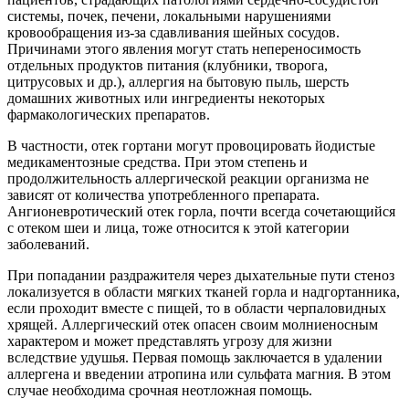
системы, почек, печени, локальными нарушениями
кровообращения из-за сдавливания шейных сосудов.
Причинами этого явления могут стать непереносимость
отдельных продуктов питания (клубники, творога,
цитрусовых и др.), аллергия на бытовую пыль, шерсть
домашних животных или ингредиенты некоторых
фармакологических препаратов.
В частности, отек гортани могут провоцировать йодистые
медикаментозные средства. При этом степень и
продолжительность аллергической реакции организма не
зависят от количества употребленного препарата.
Ангионевротический отек горла, почти всегда сочетающийся
с отеком шеи и лица, тоже относится к этой категории
заболеваний.
При попадании раздражителя через дыхательные пути стеноз
локализуется в области мягких тканей горла и надгортанника,
если проходит вместе с пищей, то в области черпаловидных
хрящей. Аллергический отек опасен своим молниеносным
характером и может представлять угрозу для жизни
вследствие удушья. Первая помощь заключается в удалении
аллергена и введении атропина или сульфата магния. В этом
случае необходима срочная неотложная помощь.