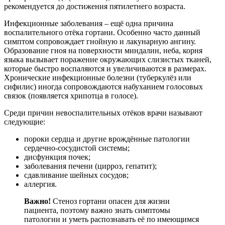
рекомендуется до достижения пятилетнего возраста.
Инфекционные заболевания – ещё одна причина
воспалительного отёка гортани. Особенно часто данный
симптом сопровождает гнойную и лакунарную ангину.
Образование гноя на поверхности миндалин, неба, корня
языка вызывает поражение окружающих слизистых тканей,
которые быстро воспаляются и увеличиваются в размерах.
Хронические инфекционные болезни (туберкулёз или
сифилис) иногда сопровождаются набуханием голосовых
связок (появляется хрипотца в голосе).
Среди причин невоспалительных отёков врачи называют
следующие:
пороки сердца и другие врождённые патологии
сердечно-сосудистой системы;
дисфункция почек;
заболевания печени (цирроз, гепатит);
сдавливание шейных сосудов;
аллергия.
Важно!
Стеноз гортани опасен для жизни
пациента, поэтому важно знать симптомы
патологии и уметь распознавать её по имеющимся