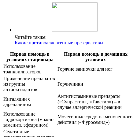
Читайте также:
Какие противоаллергенные презервативы
Первая помощь в
Первая помощь в домашних
условиях стационара
условиях
Использование
Горячие ванночки для ног
транквилизаторов
Применение препаратов
из группы
Горчичники
антиоксидантов
Антигистаминные препараты
Ингаляции с
(«Супрастин», «Тавегил») – в
адреналином
случае аллергической реакции
Использование
Мочегонные средства мгновенного
гидрокортизона (можно
действия («Фуросемид»)
заменить эфедрином)
Седативные