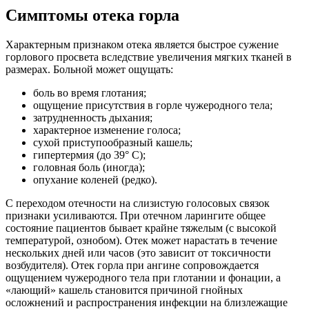
Симптомы отека горла
Характерным признаком отека является быстрое сужение
горлового просвета вследствие увеличения мягких тканей в
размерах. Больной может ощущать:
боль во время глотания;
ощущение присутствия в горле чужеродного тела;
затрудненность дыхания;
характерное изменение голоса;
сухой приступообразный кашель;
гипертермия (до 39° С);
головная боль (иногда);
опухание коленей (редко).
С переходом отечности на слизистую голосовых связок
признаки усиливаются. При отечном ларингите общее
состояние пациентов бывает крайне тяжелым (с высокой
температурой, ознобом). Отек может нарастать в течение
нескольких дней или часов (это зависит от токсичности
возбудителя). Отек горла при ангине сопровождается
ощущением чужеродного тела при глотании и фонации, а
«лающий» кашель становится причиной гнойных
осложнений и распространения инфекции на близлежащие