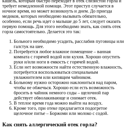
кашель, который быстро переходит в отек слизистой горла и
требует немедленной помощи. Этот приступ случается в
ночное время, но может возникнуть и днем. До приезда
медиков, которых необходимо вызывать обязательно,
особенно, если речь идет о малыше до 5 лет, следует оказать
первую помощь. Для этого необходимо знать, как снять отек
горла самостоятельно. Делается это так:
Больного необходимо усадить, расслабив пуговицы или
галстук на шее.
Потребуется любое влажное помещение – ванная
комната с горячей водой или кухня. Хорошо опустить
руки и/или ноги в емкость с горячей водой.
Если нет возможности найти естественную влажность,
потребуется воспользоваться специальным
увлажнителем или кипящим чайником.
Больному нужно осторожно наклониться над паром,
чтобы не обжечься. Хорошо если есть возможность
бросить в чайник немного соды – щелочной пар
действует обволакивающе и снимает отек.
В теплое время года можно выйти на воздух.
Кроме того, при отеке предлагается подогретое
щелочное питье – Боржоми или молоко с содой.
Как снять аллергический отек горла?