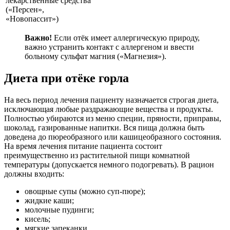
лекарственные средства
(«Персен»,
«Новопассит»)
Важно!
Если отёк имеет аллергическую природу,
важно устранить контакт с аллергеном и ввести
больному сульфат магния («Магнезия»).
Диета при отёке горла
На весь период лечения пациенту назначается строгая диета,
исключающая любые раздражающие вещества и продукты.
Полностью убираются из меню специи, пряности, приправы,
шоколад, газированные напитки. Вся пища должна быть
доведена до пюреобразного или кашицеобразного состояния.
На время лечения питание пациента состоит
преимущественно из растительной пищи комнатной
температуры (допускается немного подогревать). В рацион
должны входить:
овощные супы (можно суп-пюре);
жидкие каши;
молочные пудинги;
кисель;
мягкие запеканки.