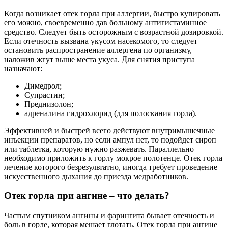
Когда возникает отек горла при аллергии, быстро купировать
его можно, своевременно дав больному антигистаминное
средство. Следует быть осторожным с возрастной дозировкой.
Если отечность вызвана укусом насекомого, то следует
остановить распространение аллергена по организму,
наложив жгут выше места укуса. Для снятия приступа
назначают:
Димедрол;
Супрастин;
Преднизолон;
адреналина гидрохлорид (для полоскания горла).
Эффективней и быстрей всего действуют внутримышечные
инъекции препаратов, но если ампул нет, то подойдет сироп
или таблетка, которую нужно разжевать. Параллельно
необходимо приложить к горлу мокрое полотенце. Отек горла
лечение которого безрезультатно, иногда требует проведение
искусственного дыхания до приезда медработников.
Отек горла при ангине – что делать?
Частым спутником ангины и фарингита бывает отечность и
боль в горле, которая мешает глотать. Отек горла при ангине