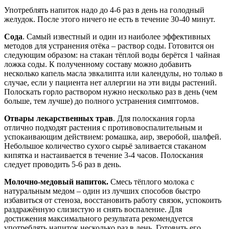
Употреблять напиток надо до 4-6 раз в день на голодный
желудок. После этого ничего не есть в течение 30-40 минут.
Сода
. Самый известный и один из наиболее эффективных
методов для устранения отёка – раствор соды. Готовится он
следующим образом: на стакан тёплой воды берётся 1 чайная
ложка соды. К полученному составу можно добавить
несколько капель масла эвкалипта или календулы, но только в
случае, если у пациента нет аллергии на эти виды растений.
Полоскать горло раствором нужно несколько раз в день (чем
больше, тем лучше) до полного устранения симптомов.
Отвары лекарственных трав
. Для полоскания горла
отлично подходят растения с противовоспалительным и
успокаивающим действием: ромашка, аир, зверобой, шалфей.
Небольшое количество сухого сырьё заливается стаканом
кипятка и настаивается в течение 3-4 часов. Полоскания
следует проводить 5-6 раз в день.
Молочно-медовый напиток.
Смесь тёплого молока с
натуральным медом – один из лучших способов быстро
избавиться от стеноза, восстановить работу связок, успокоить
раздражённую слизистую и снять воспаление. Для
достижения максимального результата рекомендуется
употреблять напиток несколько раз в день. Готовить его