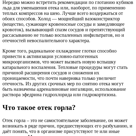
Нередко можно встретить рекомендации по глотанию кубиков
льда для уменьшения отека или, наоборот, по применению
теплых компрессов на шею. Лучше всего воздержаться от
обоих способов. Холод — мощнейший вазоконстриктор
(вещество, сужающее кровеносные сосуды и замедляющее
кровоток), вызывающий спазм сосудов и препятствующий
рассасыванию не только воспаленных инфильтратов, но и
отечностей невоспалительного характера.
Кроме того, радикальное охлаждение глотки способно
привести к активизации условно-патогенных
микроорганизмов, что может вызвать новую вспышку
катарального воспаления. Тепловые процедуры могут стать
причиной расширения сосудов и снижения их
проницаемости, что почти наверняка только увеличит
отечность. Из других срочных мер по снятию отека могут
быть назначены адреналиновые ингаляции, использование
раствора эфедрина гидрохлорида или гидрокортизона.
Что такое отек горла?
Отек горла – это не самостоятельное заболевание, он может
возникать в ряде причин, предшествующих его разбуханию, и
даёт понять, что в организме присутствуют те или иные