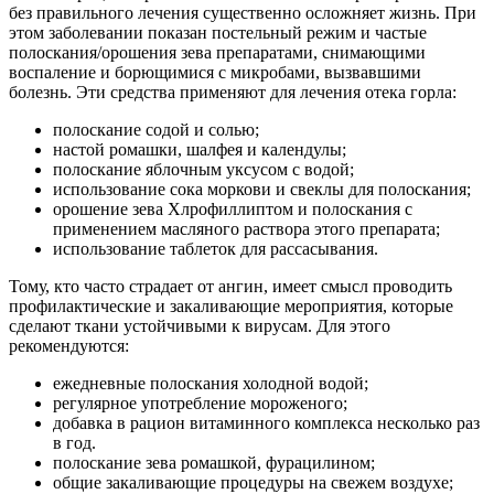
без правильного лечения существенно осложняет жизнь. При
этом заболевании показан постельный режим и частые
полоскания/орошения зева препаратами, снимающими
воспаление и борющимися с микробами, вызвавшими
болезнь. Эти средства применяют для лечения отека горла:
полоскание содой и солью;
настой ромашки, шалфея и календулы;
полоскание яблочным уксусом с водой;
использование сока моркови и свеклы для полоскания;
орошение зева Хлрофиллиптом и полоскания с
применением масляного раствора этого препарата;
использование таблеток для рассасывания.
Тому, кто часто страдает от ангин, имеет смысл проводить
профилактические и закаливающие мероприятия, которые
сделают ткани устойчивыми к вирусам. Для этого
рекомендуются:
ежедневные полоскания холодной водой;
регулярное употребление мороженого;
добавка в рацион витаминного комплекса несколько раз
в год.
полоскание зева ромашкой, фурацилином;
общие закаливающие процедуры на свежем воздухе;