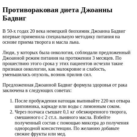
Противораковая диета Джоанны
Бадвиг
В 50-х годах 20 века немецкий биохимик Джоанна Бадвиг
впервые применила специальную методику питания на
основе приема творога и масла льна.
Люди, у которых была онкология, соблюдали предложенный
Джоанной режим питания на протяжении 3 месяцев. По
прошествию этого срока у этих пациентов исчезли такие
признаки онкологии, как малокровие и слабость,
уменьшилась опухоль, возник прилив сил.
Предложенная Джоанной Бадвиг формула здоровья от рака
заключена в следующих советах:
После пробуждения натощак выпивайте 220 мл отвара
шиповника, каркаде или воды с лимонным соком.
Через полчаса съешьте 0,1 кг обезжиренного творога,
смешанного с 2 ст.л. льняного масла. Взбейте
полученный состав с помощью миксера до получения
однородной консистенции. По желанию добавьте
свежие фрукты или мед.