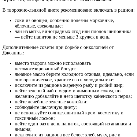
В творожно-льняной диете рекомендовано включать в рацион:
соки из овощей, особенно полезны морковные,
яблочные, свекольные;
чай из мяты, виноградных ягод или плодов шиповника
— пейте напиток не меньше 3 кружек в день.
Дополнительные советы при борьбе с онкологией от
Джоанны:
вместо творога можно использовать
негомогезированный йогурт;
льняное масло берите холодного отжима, идеально, если
оно органическое, храните его в холодильнике;
исключите из рациона жареную рыбу и рыбий жир;
пейте зеленый чай с медом и лимонным соком, по
желанию добавляйте в него щепотку кайенского перца;
пейте лечебные зеленые коктейли;
соблюдайте щелочную диету;
не используйте солнцезащитный крем, косметику и
токсичный лосьон;
пейте один раз в день напиток, состоящий из ананаса и
лимона;
исключите из рациона все белое: хлеб, муку, рис и