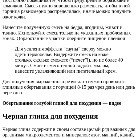
Постоянно помешивайте, чтобы предупредить образование
комочков. Смесь нужно хорошенько размешать, чтобы в ней
горчица равномерно распределилась, иначе можно получить
ожог кожи.
Нанесите полученную смесь на бедра, ягодицы, живот и
талию. Используйте смесь только на указанных проблемных
зонах. Обработанные участки оберните пищевой пленкой.
Для усиления эффекта “сауны” сверху можно
одеть термобелье. Выдержите смесь на коже
столько, сколько сможете (“печет”!), но не более 40
минут. Смойте смесь теплой водой с мылом,
нанесите увлажняющий или питательный крем.
Для получения выраженного результата нужно проводить
глиняные обертывания с горчицей 8-15 раз чрез день или день
через два.
Обертывание голубой глиной для похудения — видео
Черная глина для похудения
Черная глина содержит в своем составе целый ряд важных для
организма микроэлементов и минералов: азот, магний, калий,