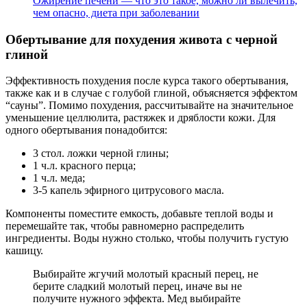
Ожирение печени — что это такое, можно ли вылечить,
чем опасно, диета при заболевании
Обертывание для похудения живота с черной
глиной
Эффективность похудения после курса такого обертывания,
также как и в случае с голубой глиной, объясняется эффектом
“сауны”. Помимо похудения, рассчитывайте на значительное
уменьшение целлюлита, растяжек и дряблости кожи. Для
одного обертывания понадобится:
3 стол. ложки черной глины;
1 ч.л. красного перца;
1 ч.л. меда;
3-5 капель эфирного цитрусового масла.
Компоненты поместите емкость, добавьте теплой воды и
перемешайте так, чтобы равномерно распределить
ингредиенты. Воды нужно столько, чтобы получить густую
кашицу.
Выбирайте жгучий молотый красный перец, не
берите сладкий молотый перец, иначе вы не
получите нужного эффекта. Мед выбирайте