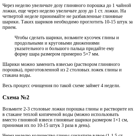
Через неделю увеличьте дозу глиняного порошка до 1 чайной
ложки, еще через неделю увеличьте дозу до 1 ст. ложки. На
четвертой неделе принимайте не разбавленные глиняные
шарики. Таких шариков необходимо проглотить 10-15 штук за
прием.
Чтобы сделать шарики, возьмите кусочек глины и
продольными и круговыми движениями
указательного и большого пальца придайте ему
форму шара размером примерно 5×7 мм.
Шарики можно заменить взвесью (раствором глиняного
порошка), приготовленной из 2 столовых ложек глины и
стакана воды.
Весь процесс очищения по такой схеме займет 4 недели.
Схема №2
Возьмите 2-3 столовые ложки порошка глины и растворите их
в стакане теплой кипяченой воды (можно использовать
вместо глиняной взвеси глиняные шарики размером 1×1 см,
принимая их по 10-15 штук 3 раза в день).
Через неделю количество глины сократите вдвое (1-1,5 ст.