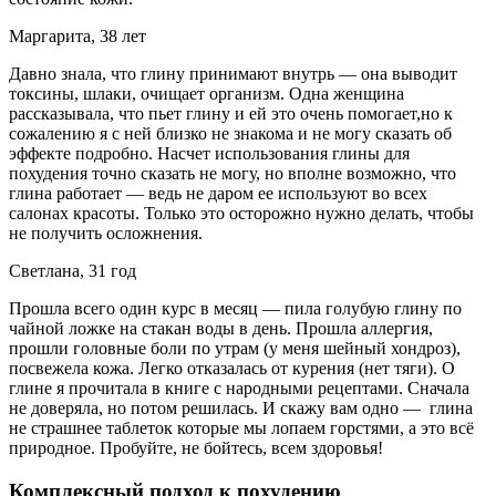
Маргарита, 38 лет
Давно знала, что глину принимают внутрь — она выводит
токсины, шлаки, очищает организм. Одна женщина
рассказывала, что пьет глину и ей это очень помогает,но к
сожалению я с ней близко не знакома и не могу сказать об
эффекте подробно. Насчет использования глины для
похудения точно сказать не могу, но вполне возможно, что
глина работает — ведь не даром ее используют во всех
салонах красоты. Только это осторожно нужно делать, чтобы
не получить осложнения.
Светлана, 31 год
Прошла всего один курс в месяц — пила голубую глину по
чайной ложке на стакан воды в день. Прошла аллергия,
прошли головные боли по утрам (у меня шейный хондроз),
посвежела кожа. Легко отказалась от курения (нет тяги). О
глине я прочитала в книге с народными рецептами. Сначала
не доверяла, но потом решилась. И скажу вам одно — глина
не страшнее таблеток которые мы лопаем горстями, а это всё
природное. Пробуйте, не бойтесь, всем здоровья!
Комплексный подход к похудению