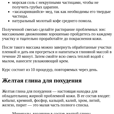
морская соль с некрупными частицами, чтобы не
получить грубых царапин.
«засахарившийся» мед, так как необходимы его твердые
частицы.
натуральный молотый кофе среднего помола.
Полученной смесью сделайте растирание проблемных зон:
массажными движениями хорошенько пройдитесь по каждому
участку и тщательно проработайте до покраснения кожи.
После такого массажа можно завернуть обработанные участки
пленкой и дать им прогреться и напитаться глиняной массой в
течение 20 минут. Затем смойте всю смесь теплой водой с
мылом, нанесите увлажняющий крем.
Курс состоит из 10 процедур, повторяемых через день.
Желтая глина для похудения
Желтая глина для похудения — настоящая находка для
обладательниц жирной проблемной кожи. В ее состав входят:
кобальт, кремний, фосфор, кальций, калий, хром, литий,
железо, пирит — это малая часть полного списка.
Минералы, входящие в состав желтой глины,