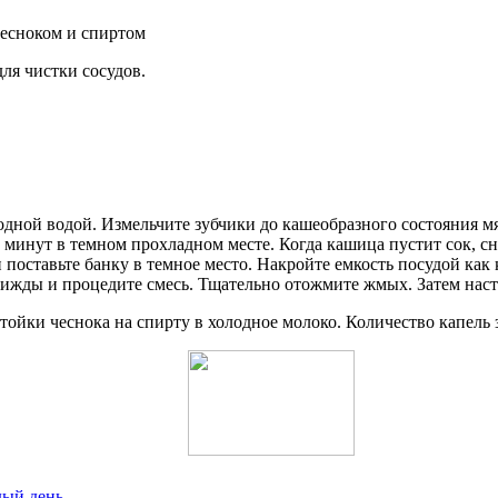
ля чистки сосудов.
лодной водой. Измельчите зубчики до кашеобразного состояния 
0 минут в темном прохладном месте. Когда кашица пустит сок, с
поставьте банку в темное место. Накройте емкость посудой как 
трижды и процедите смесь. Тщательно отожмите жмых. Затем нас
стойки чеснока на спирту в холодное молоко. Количество капель 
дый день