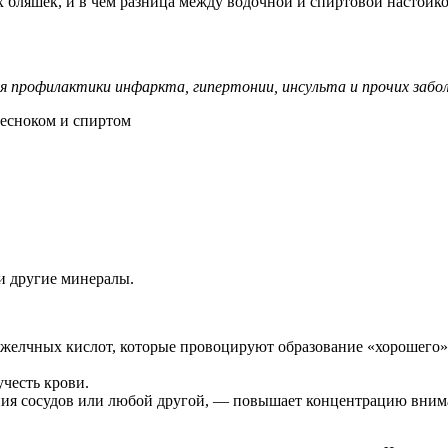
 бляшек, и в чем разница между водочной и спиртовой настойко
ля профилактики инфаркта, гипертонии, инсульта и прочих заб
 и другие минералы.
з желчных кислот, которые провоцируют образование «хорошего»
учесть крови.
ия сосудов или любой другой, — повышает концентрацию внимани