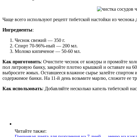
Чаще всего используют рецепт тибетской настойки из чеснока д
Ингредиенты
:
Чеснок свежий — 350 г.
Спирт 70-96%-ный — 200 мл.
Молоко кипяченое — 50-60 мл.
Как приготовить
: Очистите чеснок от кожуры и промойте хо
пол литровую банку, закройте плотно крышкой и оставьте на 6
выбросите жмых. Оставшееся влажное сырье залейте спиртом и 
содержимое банки. На 11-й день возьмите марлю, сложите ее 
Как использовать
: Добавляйте несколько капель тибетской на
Читайте также:
Гречневая диета для похудения на 7 дней — меню на каж