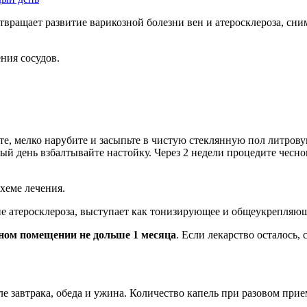
твращает развитие варикозной болезни вен и атеросклероза, сни
ния сосудов.
те, мелко нарубите и засыпьте в чистую стеклянную пол литрову
ждый день взбалтывайте настойку. Через 2 недели процедите чесн
хеме лечения.
ие атеросклероза, выступает как тонизирующее и общеукрепляющ
мном помещении не дольше 1 месяца
. Если лекарство осталось, 
е завтрака, обеда и ужина. Количество капель при разовом прие