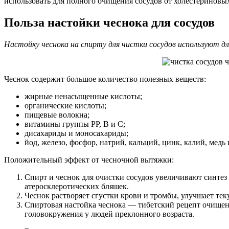
использовать для полного очищения сосудов от холестериновых
Польза настойки чеснока для сосудов
Настойку чеснока на спирту для чистки сосудов используют д
Чеснок содержит большое количество полезных веществ:
жирные ненасыщенные кислоты;
органические кислоты;
пищевые волокна;
витамины группы РР, В и С;
дисахариды и моносахариды;
йод, железо, фосфор, натрий, кальций, цинк, калий, медь
Положительный эффект от чесночной вытяжки:
Спирт и чеснок для очистки сосудов увеличивают синте
атеросклеротических бляшек.
Чеснок растворяет сгустки крови и тромбы, улучшает тек
Спиртовая настойка чеснока — тибетский рецепт очищен
головокружения у людей преклонного возраста.