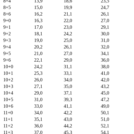
8+4
13,9
18,6
23,5
8+5
15,0
19,9
24,7
8+6
16,2
21,1
26,1
9+0
16,3
22,0
27,0
9+1
17,0
23,0
29,1
9+2
18,1
24,2
30,0
9+3
19,0
25,0
31,0
9+4
20,2
26,1
32,0
9+5
21,0
27,0
34,1
9+6
22,1
29,0
36,0
10+0
24,2
31,1
38,0
10+1
25,3
33,1
41,0
10+2
26,0
34,0
42,0
10+3
27,1
35,0
43,2
10+4
29,0
37,1
45,0
10+5
31,0
39,3
47,2
10+6
33,0
41,1
49,0
11+0
34,0
42,2
50,1
11+1
35,1
43,0
51,0
11+2
36,0
44,2
52,1
11+3
37,0
45,3
54,1