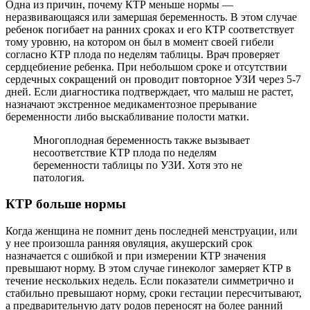
Одна из причин, почему КТР меньше нормы —
неразвивающаяся или замершая беременность. В этом случае
ребенок погибает на ранних сроках и его КТР соответствует
тому уровню, на котором он был в момент своей гибели
согласно КТР плода по неделям таблицы. Врач проверяет
сердцебиение ребенка. При небольшом сроке и отсутствии
сердечных сокращений он проводит повторное УЗИ через 5-7
дней. Если диагностика подтверждает, что малыш не растет,
назначают экстренное медикаментозное прерывание
беременности либо выскабливание полости матки.
Многоплодная беременность также вызывает
несоответствие КТР плода по неделям
беременности таблицы по УЗИ. Хотя это не
патология.
КТР больше нормы
Когда женщина не помнит день последней менструации, или
у нее произошла ранняя овуляция, акушерский срок
назначается с ошибкой и при измерении КТР значения
превышают норму. В этом случае гинеколог замеряет КТР в
течение нескольких недель. Если показатели симметрично и
стабильно превышают норму, сроки гестации пересчитывают,
а предварительную дату родов переносят на более ранний