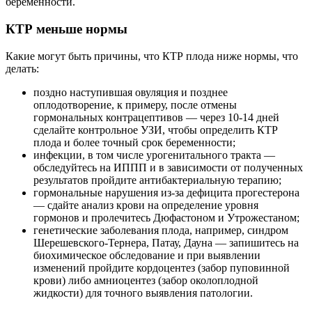
беременности.
КТР меньше нормы
Какие могут быть причины, что КТР плода ниже нормы, что
делать:
поздно наступившая овуляция и позднее
оплодотворение, к примеру, после отмены
гормональных контрацептивов — через 10-14 дней
сделайте контрольное УЗИ, чтобы определить КТР
плода и более точный срок беременности;
инфекции, в том числе урогенитального тракта —
обследуйтесь на ИППП и в зависимости от полученных
результатов пройдите антибактериальную терапию;
гормональные нарушения из-за дефицита прогестерона
— сдайте анализ крови на определение уровня
гормонов и пролечитесь Дюфастоном и Утрожестаном;
генетические заболевания плода, например, синдром
Шерешевского-Тернера, Патау, Дауна — запишитесь на
биохимическое обследование и при выявлении
изменений пройдите кордоцентез (забор пуповинной
крови) либо амниоцентез (забор околоплодной
жидкости) для точного выявления патологии.