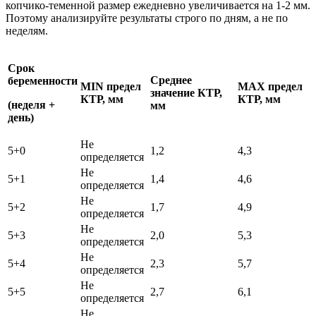
копчико-теменной размер ежедневно увеличивается на 1-2 мм.
Поэтому анализируйте результаты строго по дням, а не по
неделям.
Срок
Среднее
беременности
MIN предел
MAX предел
значение КТР,
КТР, мм
КТР, мм
(неделя +
мм
день)
Не
5+0
1,2
4,3
определяется
Не
5+1
1,4
4,6
определяется
Не
5+2
1,7
4,9
определяется
Не
5+3
2,0
5,3
определяется
Не
5+4
2,3
5,7
определяется
Не
5+5
2,7
6,1
определяется
Не