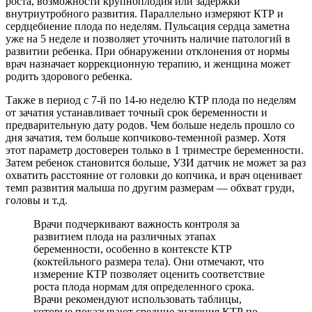
роста, возможности крупноплодия или задержки
внутриутробного развития. Параллельно измеряют КТР и
сердцебиение плода по неделям. Пульсация сердца заметна
уже на 5 неделе и позволяет уточнить наличие патологий в
развитии ребенка. При обнаружении отклонения от нормы
врач назначает коррекционную терапию, и женщина может
родить здорового ребенка.
Также в период с 7-й по 14-ю неделю КТР плода по неделям
от зачатия устанавливает точный срок беременности и
предварительную дату родов. Чем больше недель прошло со
дня зачатия, тем больше копчиково-теменной размер. Хотя
этот параметр достоверен только в 1 триместре беременности.
Затем ребенок становится больше, УЗИ датчик не может за раз
охватить расстояние от головки до копчика, и врач оценивает
темп развития малыша по другим размерам — обхват груди,
головы и т.д.
Врачи подчеркивают важность контроля за
развитием плода на различных этапах
беременности, особенно в контексте КТР
(коктейльного размера тела). Они отмечают, что
измерение КТР позволяет оценить соответствие
роста плода нормам для определенного срока.
Врачи рекомендуют использовать таблицы,
которые показывают средние значения КТР по