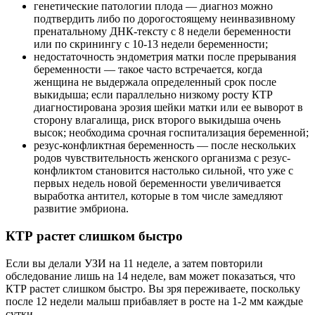
генетические патологии плода — диагноз можно
подтвердить либо по дорогостоящему неинвазивному
пренатальному ДНК-тексту с 8 недели беременности
или по скринингу с 10-13 недели беременности;
недостаточность эндометрия матки после прерывания
беременности — такое часто встречается, когда
женщина не выдержала определенный срок после
выкидыша; если параллельно низкому росту КТР
диагностирована эрозия шейки матки или ее выворот в
сторону влагалища, риск второго выкидыша очень
высок; необходима срочная госпитализация беременной;
резус-конфликтная беременность — после нескольких
родов чувствительность женского организма с резус-
конфликтом становится настолько сильной, что уже с
первых недель новой беременности увеличивается
выработка антител, которые в том числе замедляют
развитие эмбриона.
КТР растет слишком быстро
Если вы делали УЗИ на 11 неделе, а затем повторили
обследование лишь на 14 неделе, вам может показаться, что
КТР растет слишком быстро. Вы зря переживаете, поскольку
после 12 недели малыш прибавляет в росте на 1-2 мм каждые
сутки.