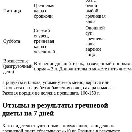
Уха с
Гречневая
белой
Пятница
каша с
рыбой,
брокколи
гречневая
каша
Овощной
Свежий
суп,
огурец,
гречневая
Суббота
гречневая
каша,
каша с
вареное
чечевицей
яйцо
Воскресенье
В течение дня пейте сок, разведенный пополам 
(разгрузочный
норма – 3 л. Дополнительно можете пить чистую
день)
Продукты и блюда, упомянутые в меню, варятся или
готовятся на пару без добавления соли, сахара и масла.
Разовая порция не должна превышать 100-150 г.
Отзывы и результаты гречневой
диеты на 7 дней
Как свидетельствуют отзывы похудевших, за неделю на
гречневой диете сбрасывают 4-10 кг. Разница в результате