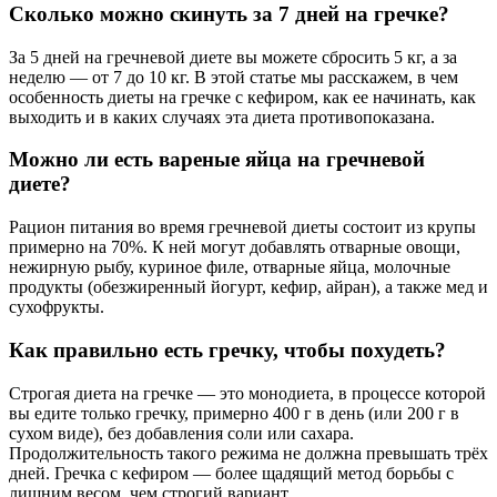
Сколько можно скинуть за 7 дней на гречке?
За 5 дней на гречневой диете вы можете сбросить 5 кг, а за
неделю — от 7 до 10 кг. В этой статье мы расскажем, в чем
особенность диеты на гречке с кефиром, как ее начинать, как
выходить и в каких случаях эта диета противопоказана.
Можно ли есть вареные яйца на гречневой
диете?
Рацион питания во время гречневой диеты состоит из крупы
примерно на 70%. К ней могут добавлять отварные овощи,
нежирную рыбу, куриное филе, отварные яйца, молочные
продукты (обезжиренный йогурт, кефир, айран), а также мед и
сухофрукты.
Как правильно есть гречку, чтобы похудеть?
Строгая диета на гречке — это монодиета, в процессе которой
вы едите только гречку, примерно 400 г в день (или 200 г в
сухом виде), без добавления соли или сахара.
Продолжительность такого режима не должна превышать трёх
дней. Гречка с кефиром — более щадящий метод борьбы с
лишним весом, чем строгий вариант.