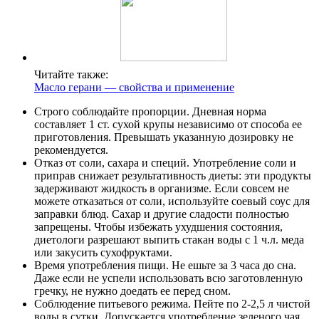
Читайте также:
Масло герани — свойства и применение
Строго соблюдайте пропорции. Дневная норма
составляет 1 ст. сухой крупы независимо от способа ее
приготовления. Превышать указанную дозировку не
рекомендуется.
Отказ от соли, сахара и специй. Употребление соли и
приправ снижает результативность диеты: эти продукты
задерживают жидкость в организме. Если совсем не
можете отказаться от соли, используйте соевый соус для
заправки блюд. Сахар и другие сладости полностью
запрещены. Чтобы избежать ухудшения состояния,
диетологи разрешают выпить стакан воды с 1 ч.л. меда
или закусить сухофруктами.
Время употребления пищи. Не ешьте за 3 часа до сна.
Даже если не успели использовать всю заготовленную
гречку, не нужно доедать ее перед сном.
Соблюдение питьевого режима. Пейте по 2-2,5 л чистой
воды в сутки. Допускается употребление зеленого чая