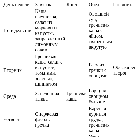
День недели
Завтрак
Ланч
Обед
Полдник
Каша
Овощной
гречневая,
суп,
салат из
гречневая
моркови и
Понедельник
каша с
капусты,
яйцом,
заправленный
сваренным
лимонным
вкрутую
соком
Гречневая
каша, салат с
Рагу из
капустой,
Обезжире
Вторник
гречки с
томатами,
творог
овощами
зеленью,
шпинатом
Борщ на
Запеченная
Гречневая
Среда
овощном
тыква
каша
бульоне
Вареная
Спаржевая
куриная
Четверг
фасоль,
грудка,
гречка
гречневая
каша